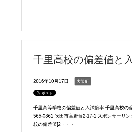
千里高校の偏差値と
2016年10月17日
大阪府
千里高等学校の偏差値と入試倍率 千里高校の偏
565-0861 吹田市高野台2-17-1 スポンサーリ
校の偏差値[2・・・