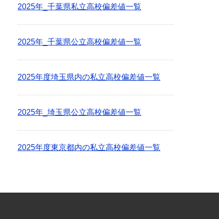
2025年_千葉県私立高校偏差値一覧
2025年_千葉県公立高校偏差値一覧
2025年度埼玉県内の私立高校偏差値一覧
2025年_埼玉県公立高校偏差値一覧
2025年度東京都内の私立高校偏差値一覧