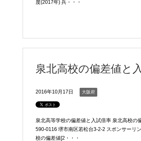
度(2017年) 兵・・・
泉北高校の偏差値と
2016年10月17日
大阪府
泉北高等学校の偏差値と入試倍率 泉北高校の偏
590-0116 堺市南区若松台3-2-2 スポンサー
校の偏差値[2・・・