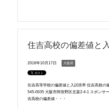
住吉高校の偏差値と入
2016年10月17日
大阪府
住吉高等学校の偏差値と入試倍率 住吉高校の偏
545-0035 大阪市阿倍野区北畠2-4-1 スポン
吉高校の偏差値・・・