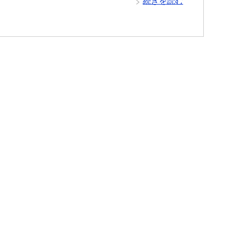
続きを読む