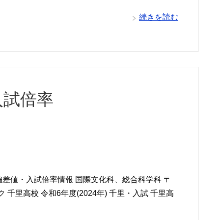
続きを読む
入試倍率
差値・入試倍率情報 国際文化科、総合科学科 〒
ンク 千里高校 令和6年度(2024年) 千里・入試 千里高