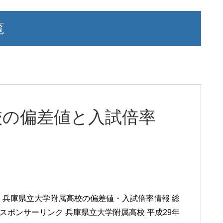
覧
校の偏差値と入試倍率
 兵庫県立大学附属高校の偏差値・入試倍率情報 総
1-1 スポンサーリンク 兵庫県立大学附属高校 平成29年