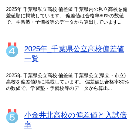
2025年 千葉県私立高校 偏差値 千葉県内の私立高校を偏
差値順に掲載しています。 偏差値は合格率80%の数値
で、学習塾・予備校等のデータから算出しています...
2025年_千葉県公立高校偏差値
一覧
2025年 千葉県公立高校 偏差値 千葉県公立(県立・市立)
高校を偏差値順に掲載しています。 偏差値は合格率80%
の数値で、学習塾・予備校等のデータから算出...
小金井北高校の偏差値と入試倍
率