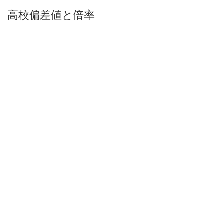
高校偏差値と倍率