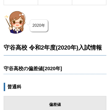
2020年
守谷高校 令和2年度(2020年)入試情報
守谷高校の偏差値[2020年]
普通科
偏差値