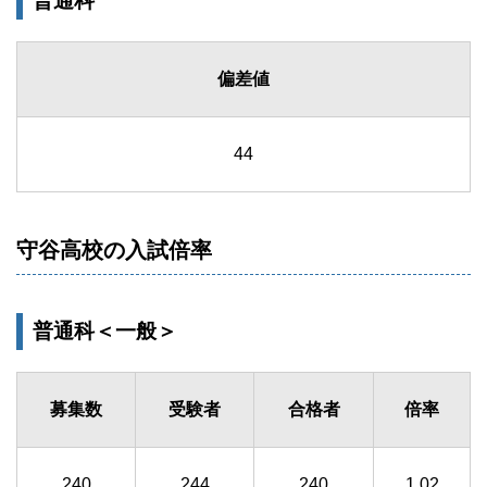
普通科
偏差値
44
守谷高校の入試倍率
普通科＜一般＞
募集数
受験者
合格者
倍率
240
244
240
1.02