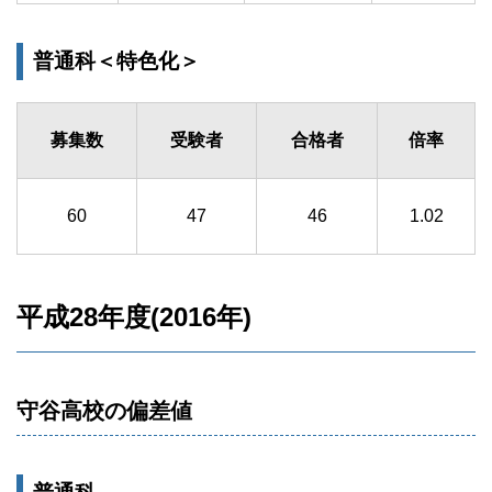
普通科＜特色化＞
募集数
受験者
合格者
倍率
60
47
46
1.02
平成28年度(2016年)
守谷高校の偏差値