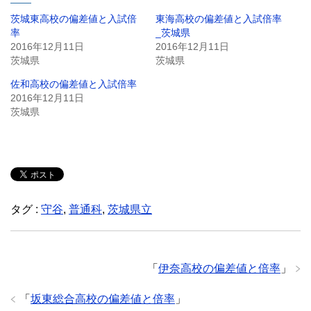
茨城東高校の偏差値と入試倍
東海高校の偏差値と入試倍率
率
_茨城県
2016年12月11日
2016年12月11日
茨城県
茨城県
佐和高校の偏差値と入試倍率
2016年12月11日
茨城県
タグ :
守谷
,
普通科
,
茨城県立
「
伊奈高校の偏差値と倍率
」
「
坂東総合高校の偏差値と倍率
」