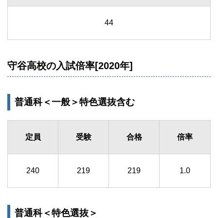
44
守谷高校の入試倍率[2020年]
普通科＜一般＞特色選抜含む
定員
受験
合格
倍率
240
219
219
1.0
普通科＜特色選抜＞