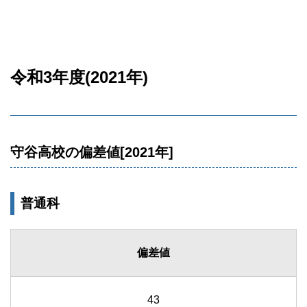
令和3年度(2021年)
守谷高校の偏差値[2021年]
普通科
偏差値
43