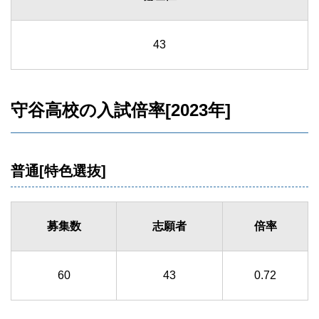
43
守谷高校の入試倍率[2023年]
普通[特色選抜]
募集数
志願者
倍率
60
43
0.72