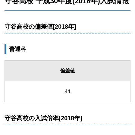
守谷高校 平成30年度(2018年)入試情報
守谷高校の偏差値[2018年]
普通科
偏差値
44
守谷高校の入試倍率[2018年]