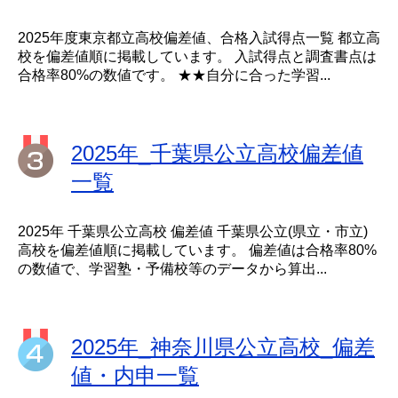
2025年度東京都立高校偏差値、合格入試得点一覧 都立高
校を偏差値順に掲載しています。 入試得点と調査書点は
合格率80%の数値です。 ★★自分に合った学習...
2025年_千葉県公立高校偏差値
一覧
2025年 千葉県公立高校 偏差値 千葉県公立(県立・市立)
高校を偏差値順に掲載しています。 偏差値は合格率80%
の数値で、学習塾・予備校等のデータから算出...
2025年_神奈川県公立高校_偏差
値・内申一覧