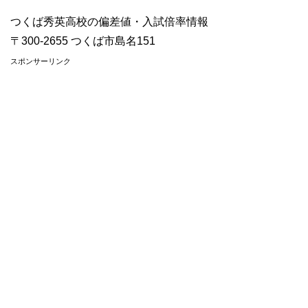
つくば秀英高校の偏差値・入試倍率情報
〒300-2655 つくば市島名151
スポンサーリンク