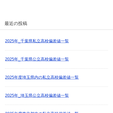
最近の投稿
2025年_千葉県私立高校偏差値一覧
2025年_千葉県公立高校偏差値一覧
2025年度埼玉県内の私立高校偏差値一覧
2025年_埼玉県公立高校偏差値一覧