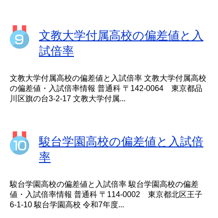
文教大学付属高校の偏差値と入
試倍率
文教大学付属高校の偏差値と入試倍率 文教大学付属高校
の偏差値・入試倍率情報 普通科 〒142-0064 東京都品
川区旗の台3-2-17 文教大学付属...
駿台学園高校の偏差値と入試倍
率
駿台学園高校の偏差値と入試倍率 駿台学園高校の偏差
値・入試倍率情報 普通科 〒114-0002 東京都北区王子
6-1-10 駿台学園高校 令和7年度...