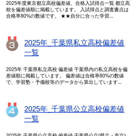
2025年度東京都立高校偏差値、合格入試得点一覧 都立高
校を偏差値順に掲載しています。 入試得点と調査書点は
合格率80%の数値です。 ★★自分に合った学習...
2025年_千葉県私立高校偏差値
一覧
2025年 千葉県私立高校 偏差値 千葉県内の私立高校を偏
差値順に掲載しています。 偏差値は合格率80%の数値
で、学習塾・予備校等のデータから算出しています...
2025年_千葉県公立高校偏差値
一覧
2025年 千葉県公立高校 偏差値 千葉県公立(県立・市立)