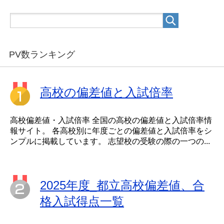
PV数ランキング
高校の偏差値と入試倍率
高校偏差値・入試倍率 全国の高校の偏差値と入試倍率情
報サイト。 各高校別に年度ごとの偏差値と入試倍率をシ
ンプルに掲載しています。 志望校の受験の際の一つの...
2025年度_都立高校偏差値、合
格入試得点一覧