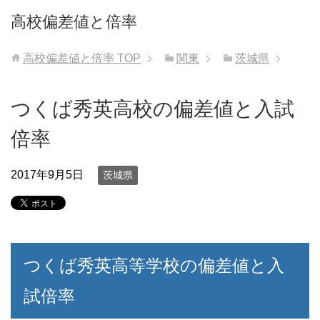
高校偏差値と倍率
高校偏差値と倍率
TOP
関東
茨城県
つくば秀英高校の偏差値と入試
倍率
2017年9月5日
茨城県
つくば秀英高等学校の偏差値と入
試倍率