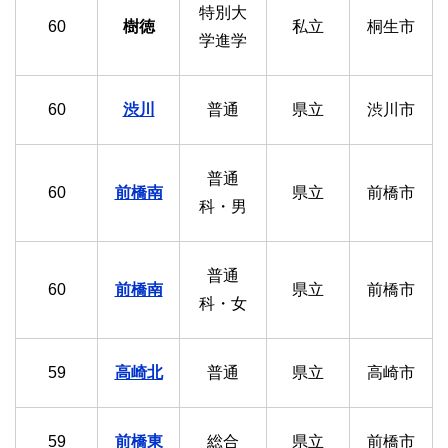
特別大
60
樹徳
私立
桐生市
学進学
60
渋川
普通
県立
渋川市
普通
60
前橋南
県立
前橋市
科・男
普通
60
前橋南
県立
前橋市
科・女
59
高崎北
普通
県立
高崎市
59
前橋東
総合
県立
前橋市