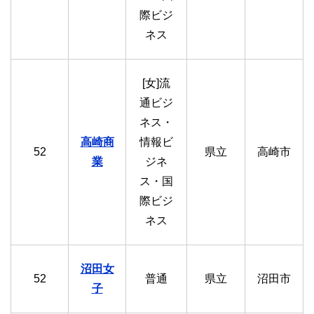
際ビジ
ネス
[女]流
通ビジ
ネス・
高崎商
情報ビ
52
県立
高崎市
業
ジネ
ス・国
際ビジ
ネス
沼田女
52
普通
県立
沼田市
子