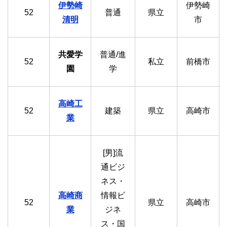
伊勢崎
伊勢崎
52
普通
県立
清明
市
共愛学
普通/進
52
私立
前橋市
園
学
高崎工
52
建築
県立
高崎市
業
[男]流
通ビジ
ネス・
高崎商
情報ビ
52
県立
高崎市
業
ジネ
ス・国