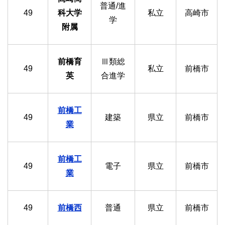
普通/進
49
科大学
私立
高崎市
学
附属
前橋育
Ⅲ類総
49
私立
前橋市
英
合進学
前橋工
49
建築
県立
前橋市
業
前橋工
49
電子
県立
前橋市
業
49
前橋西
普通
県立
前橋市