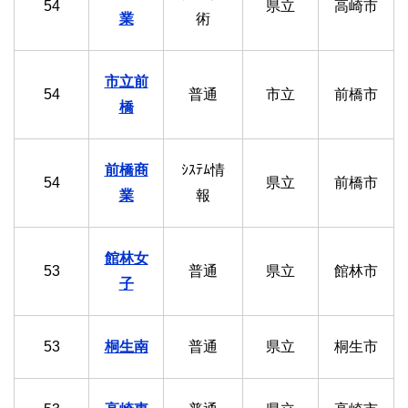
54
県立
高崎市
業
術
市立前
54
普通
市立
前橋市
橋
前橋商
ｼｽﾃﾑ情
54
県立
前橋市
業
報
館林女
53
普通
県立
館林市
子
53
桐生南
普通
県立
桐生市