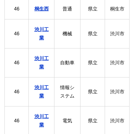
46
桐生西
普通
県立
桐生市
渋川工
46
機械
県立
渋川市
業
渋川工
46
自動車
県立
渋川市
業
渋川工
情報シ
46
県立
渋川市
業
ステム
渋川工
46
電気
県立
渋川市
業