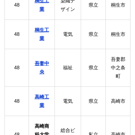
桐生工
染織デ
48
県立
桐生市
業
ザイン
桐生工
48
電気
県立
桐生市
業
吾妻郡
吾妻中
48
福祉
県立
中之条
央
町
高崎工
48
電気
県立
高崎市
業
高崎商
総合ビ
48
科大学
私立
高崎市