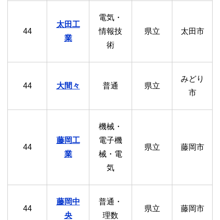
電気・
太田工
44
情報技
県立
太田市
業
術
みどり
44
大間々
普通
県立
市
機械・
藤岡工
電子機
44
県立
藤岡市
業
械・電
気
藤岡中
普通・
44
県立
藤岡市
央
理数