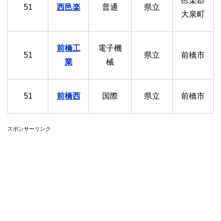
邑楽郡
51
西邑楽
普通
県立
大泉町
前橋工
電子機
51
県立
前橋市
業
械
51
前橋西
国際
県立
前橋市
スポンサーリンク