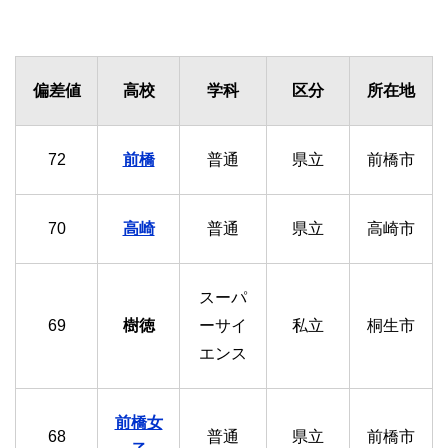
偏差値
高校
学科
区分
所在地
72
前橋
普通
県立
前橋市
70
高崎
普通
県立
高崎市
スーパ
69
樹徳
ーサイ
私立
桐生市
エンス
前橋女
68
普通
県立
前橋市