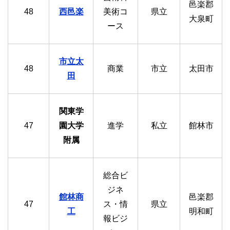
邑楽郡
48
西邑楽
美術コ
県立
大泉町
ース
市立太
48
商業
市立
太田市
田
関東学
47
園大学
進学
私立
館林市
附属
総合ビ
ジネ
館
林商
邑楽郡
47
ス・情
県立
工
明和町
報ビジ