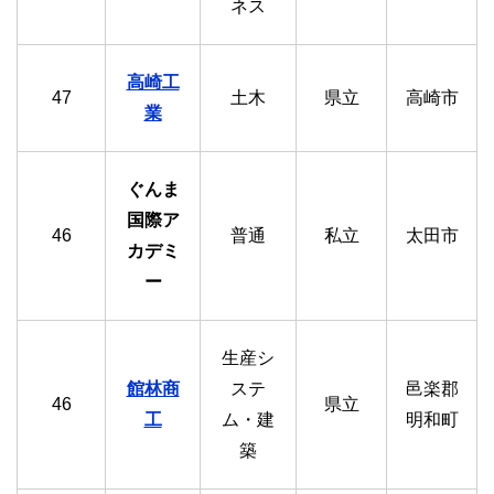
ネス
高崎工
47
土木
県立
高崎市
業
ぐんま
国際ア
46
普通
私立
太田市
カデミ
ー
生産シ
館
林商
ステ
邑楽郡
46
県立
工
ム・建
明和町
築