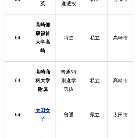
英
進選抜
高崎健
康福祉
64
特進
私立
高崎市
大学高
崎
高崎商
普通/特
64
科大学
別進学
私立
高崎市
附属
選抜
太田女
64
普通
県立
太田市
子