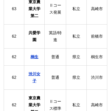
東京農
Ⅱコー
63
業大学
私立
高崎市
ス発展
第二
共愛学
英語/特
62
私立
前橋市
園
進
62
桐生
普通
県立
桐生市
渋川女
62
普通
県立
渋川市
子
東京農
Ⅱコー
62
業大学
私立
高崎市
ス標準