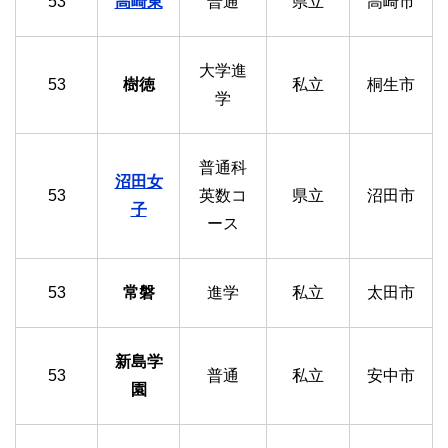
53
高崎東
普通
県立
高崎市
大学進
53
樹徳
私立
桐生市
学
普通科
沼田女
53
英数コ
県立
沼田市
子
ース
53
常磐
進学
私立
太田市
新島学
53
普通
私立
安中市
園