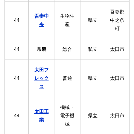
吾妻郡
吾妻中
生物生
44
県立
中之条
央
産
町
44
常磐
総合
私立
太田市
太田フ
44
レック
普通
県立
太田市
ス
機械・
太田工
44
電子機
県立
太田市
業
械