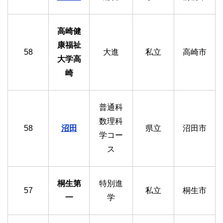
高崎健
康福祉
58
大進
私立
高崎市
大学高
崎
普通科
数理科
58
沼田
県立
沼田市
学コー
ス
桐生第
特別進
57
私立
桐生市
一
学