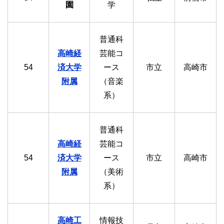
園
学
普通科
高崎経
芸能コ
54
済大学
ース
市立
高崎市
附属
（音楽
系）
普通科
高崎経
芸能コ
54
済大学
ース
市立
高崎市
附属
（美術
系）
高崎工
情報技