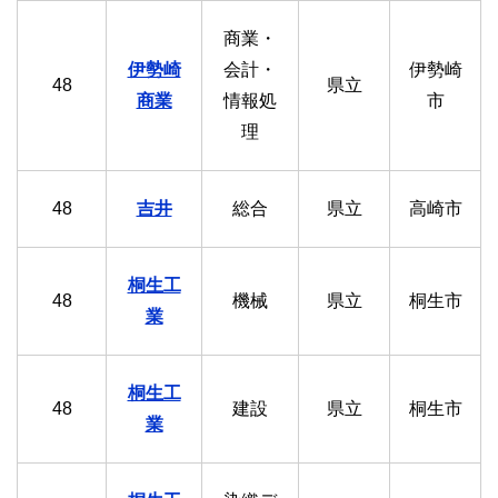
商業・
伊勢崎
会計・
伊勢崎
48
県立
商業
情報処
市
理
48
吉井
総合
県立
高崎市
桐生工
48
機械
県立
桐生市
業
桐生工
48
建設
県立
桐生市
業