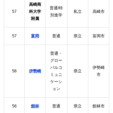
高崎商
普通/特
57
科大学
私立
高崎市
別進学
附属
57
富岡
普通
県立
富岡市
普通・
グロー
バルコ
伊勢崎
56
伊勢崎
県立
ミュニ
市
ケーシ
ョン
56
館林
普通
県立
館林市