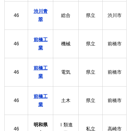
渋川青
46
総合
県立
渋川市
翠
前橋工
46
機械
県立
前橋市
業
前橋工
46
電気
県立
前橋市
業
前橋工
46
土木
県立
前橋市
業
明和県
Ⅰ類進
46
私立
高崎市