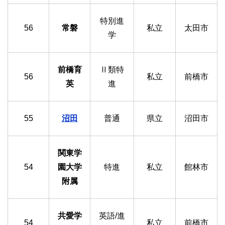
特別進
56
常磐
私立
太田市
学
前橋育
Ⅱ類特
56
私立
前橋市
英
進
55
沼田
普通
県立
沼田市
関東学
54
園大学
特進
私立
館林市
附属
共愛学
英語/進
54
私立
前橋市