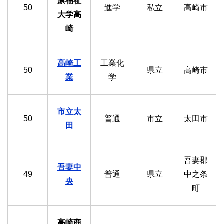
康福祉
50
進学
私立
高崎市
大学高
崎
高崎工
工業化
50
県立
高崎市
業
学
市立太
50
普通
市立
太田市
田
吾妻郡
吾妻中
49
普通
県立
中之条
央
町
高崎商