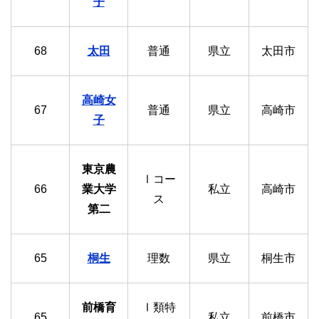
子
68
太田
普通
県立
太田市
高崎女
67
普通
県立
高崎市
子
東京農
Ⅰコー
66
業大学
私立
高崎市
ス
第二
65
桐生
理数
県立
桐生市
前橋育
Ⅰ類特
65
私立
前橋市