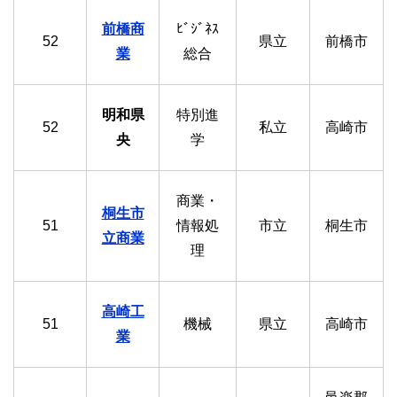
前橋商
ﾋﾞｼﾞﾈｽ
52
県立
前橋市
業
総合
明和県
特別進
52
私立
高崎市
央
学
商業・
桐生市
51
情報処
市立
桐生市
立商業
理
高崎工
51
機械
県立
高崎市
業