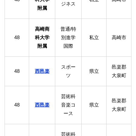
ジネス
附属
高崎商
普通/特
48
科大学
別進学
私立
高崎市
附属
国際
スポー
邑楽郡
48
西邑楽
県立
ツ
大泉町
芸術科
邑楽郡
48
西邑楽
音楽コ
県立
大泉町
ース
芸術科