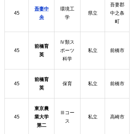
吾妻郡
吾妻中
環境工
45
県立
中之条
央
学
町
Ⅳ類ス
前橋育
45
ポーツ
私立
前橋市
英
科学
前橋育
45
保育
私立
前橋市
英
東京農
Ⅲコー
45
業大学
私立
高崎市
ス
第二