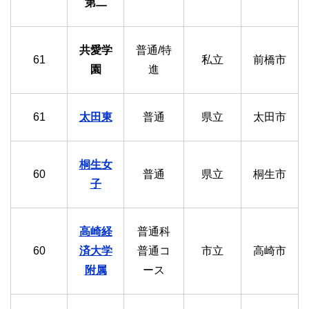
第二
共愛学
普通/特
61
私立
前橋市
園
進
61
太田東
普通
県立
太田市
桐生女
60
普通
県立
桐生市
子
高崎経
普通科
60
済大学
普通コ
市立
高崎市
附属
ース