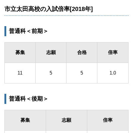
市立太田高校の入試倍率[2018年]
普通科＜前期＞
募集
志願
合格
倍率
11
5
5
1.0
普通科＜後期＞
募集
志願
倍率