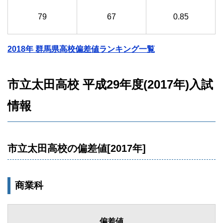
79
67
0.85
2018年 群馬県高校偏差値ランキング一覧
市立太田高校 平成29年度(2017年)入試
情報
市立太田高校の偏差値[2017年]
商業科
偏差値