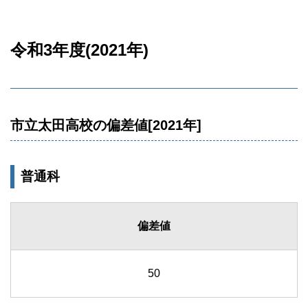
令和3年度(2021年)
市立太田高校の偏差値[2021年]
普通科
偏差値
50