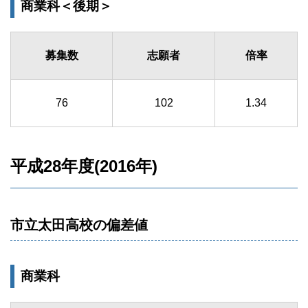
商業科＜後期＞
募集数
志願者
倍率
76
102
1.34
平成28年度(2016年)
市立太田高校の偏差値
商業科