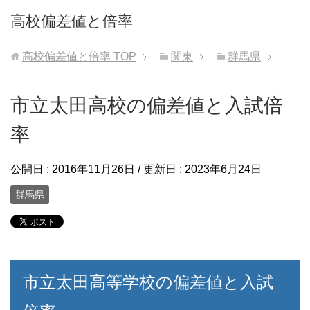
高校偏差値と倍率
高校偏差値と倍率
TOP
関東
群馬県
市立太田高校の偏差値と入試倍
率
公開日 :
2016年11月26日
/ 更新日 :
2023年6月24日
群馬県
市立太田高等学校の偏差値と入試