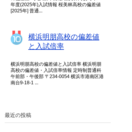
年度(2025年)入試情報 桜美林高校の偏差値
[2025年] 普通...
横浜明朋高校の偏差値
と入試倍率
横浜明朋高校の偏差値と入試倍率 横浜明朋
高校の偏差値・入試倍率情報 定時制普通科
午前部・午後部 〒234-0054 横浜市港南区港
南台9-18-1 ...
最近の投稿