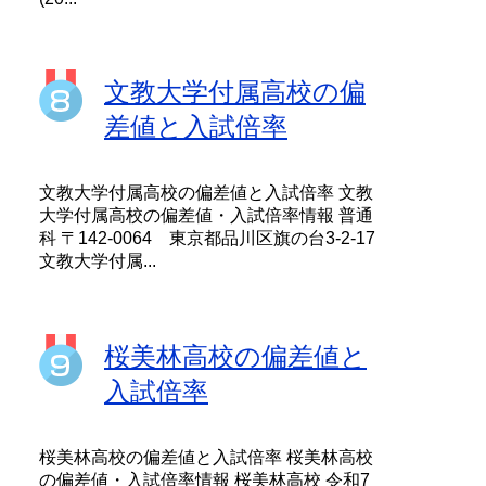
文教大学付属高校の偏
差値と入試倍率
文教大学付属高校の偏差値と入試倍率 文教
大学付属高校の偏差値・入試倍率情報 普通
科 〒142-0064 東京都品川区旗の台3-2-17
文教大学付属...
桜美林高校の偏差値と
入試倍率
桜美林高校の偏差値と入試倍率 桜美林高校
の偏差値・入試倍率情報 桜美林高校 令和7