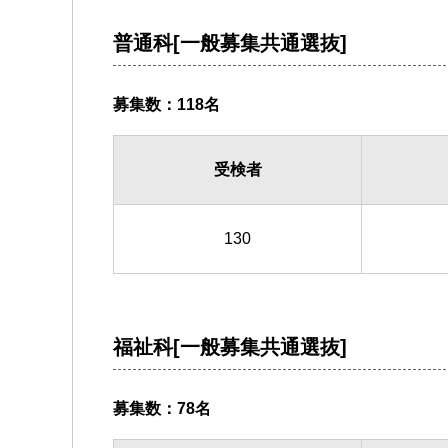
普通科[一般募集共通選抜]
募集数：118名
受検者
130
福祉科[一般募集共通選抜]
募集数：78名