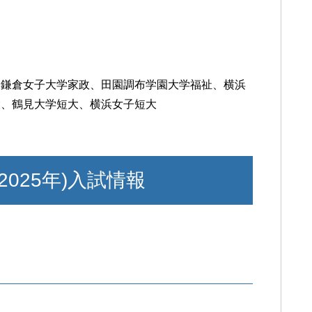
、鎌倉女子大学家政、田園調布学園大学福祉、横浜
大、鶴見大学短大、横浜女子短大
2025年)入試情報