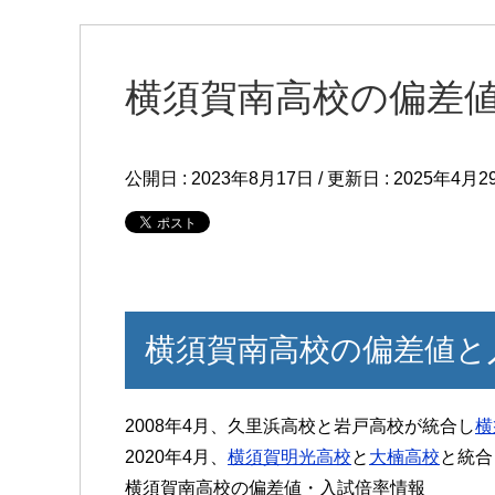
横須賀南高校の偏差
公開日 :
2023年8月17日
/ 更新日 :
2025年4月2
横須賀南高校の偏差値と
2008年4月、久里浜高校と岩戸高校が統合し
横
2020年4月、
横須賀明光高校
と
大楠高校
と統合
横須賀南高校の偏差値・入試倍率情報