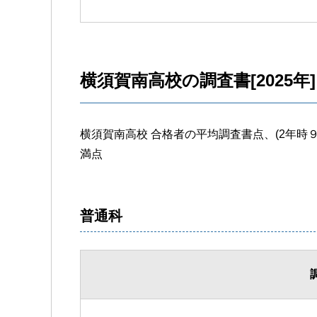
横須賀南高校の調査書[2025年]
横須賀南高校 合格者の平均調査書点、(2年時９教
満点
普通科