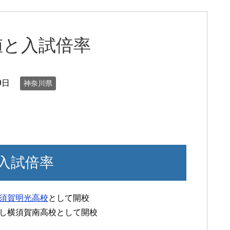
値と入試倍率
9日
神奈川県
入試倍率
須賀明光高校
として開校
し横須賀南高校として開校