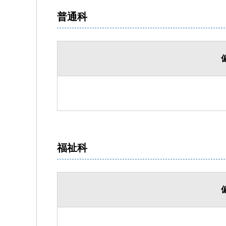
普通科
福祉科