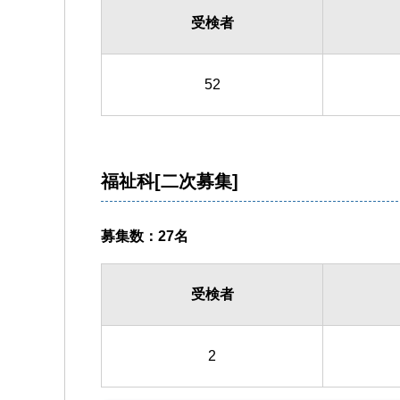
受検者
52
福祉科[二次募集]
募集数：27名
受検者
2