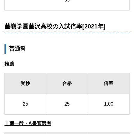
藤嶺学園藤沢高校の入試倍率[2021年]
普通科
推薦
受検
合格
倍率
25
25
1.00
Ⅰ期一般・A書類選考