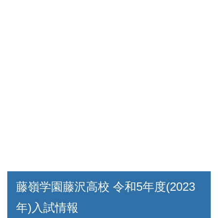
藤嶺学園藤沢高校 令和5年度(2023
年)入試情報