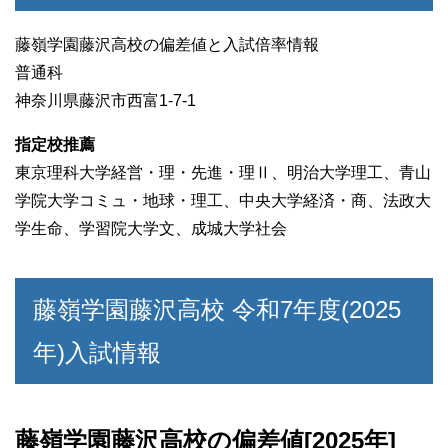
藤嶺学園藤沢高校の偏差値と入試倍率情報
普通科
神奈川県藤沢市西富1-7-1
指定校推薦
東京理科大学経営・理・先進・理Ⅱ、明治大学理工、青山
学院大学コミュ・地球・理工、中央大学経済・商、法政大
学生命、学習院大学文、成城大学社会
藤嶺学園藤沢高校 令和7年度(2025
年)入試情報
藤嶺学園藤沢高校の偏差値[2025年]