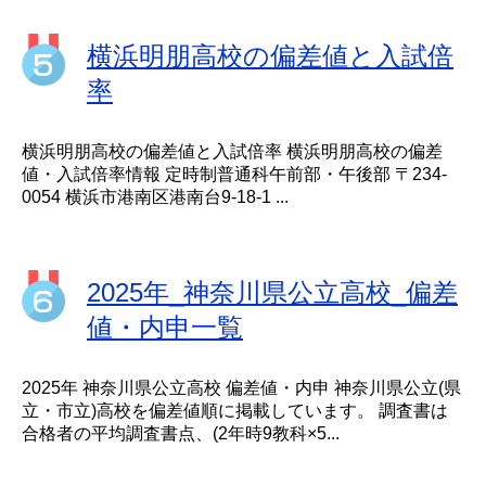
横浜明朋高校の偏差値と入試倍
率
横浜明朋高校の偏差値と入試倍率 横浜明朋高校の偏差
値・入試倍率情報 定時制普通科午前部・午後部 〒234-
0054 横浜市港南区港南台9-18-1 ...
2025年_神奈川県公立高校_偏差
値・内申一覧
2025年 神奈川県公立高校 偏差値・内申 神奈川県公立(県
立・市立)高校を偏差値順に掲載しています。 調査書は
合格者の平均調査書点、(2年時9教科×5...