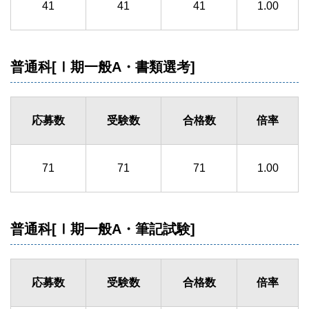
41
41
41
1.00
普通科[Ⅰ期一般A・書類選考]
応募数
受験数
合格数
倍率
71
71
71
1.00
普通科[Ⅰ期一般A・筆記試験]
応募数
受験数
合格数
倍率