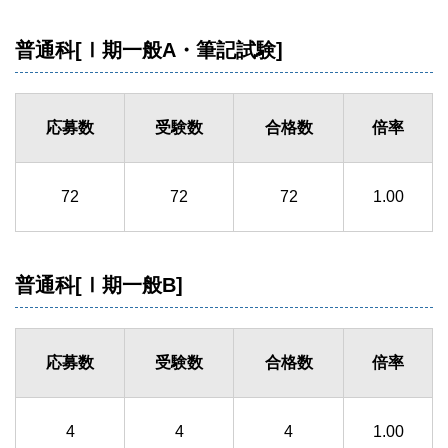
普通科[Ⅰ期一般A・筆記試験]
応募数
受験数
合格数
倍率
72
72
72
1.00
普通科[Ⅰ期一般B]
応募数
受験数
合格数
倍率
4
4
4
1.00