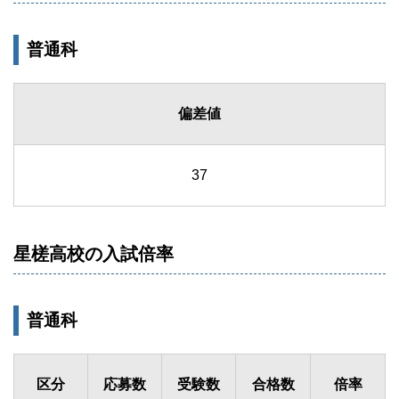
普通科
偏差値
37
星槎高校の入試倍率
普通科
区分
応募数
受験数
合格数
倍率