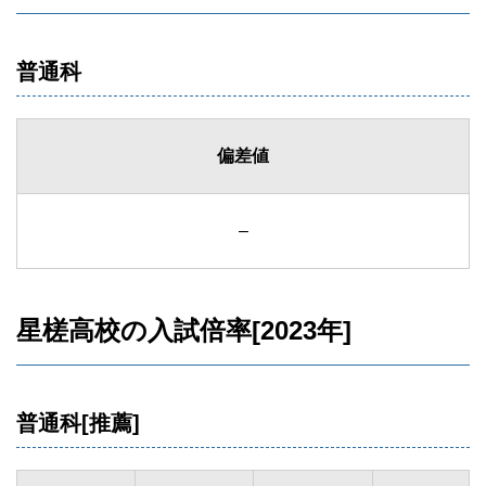
普通科
偏差値
–
星槎高校の入試倍率[2023年]
普通科[推薦]