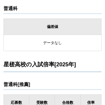
普通科
偏差値
データなし
星槎高校の入試倍率[2025年]
普通科[推薦]
応募数
受験数
合格数
倍率