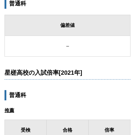
普通科
偏差値
–
星槎高校の入試倍率[2021年]
普通科
推薦
受検
合格
倍率