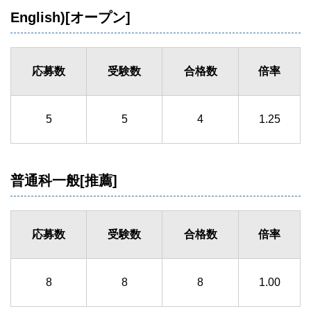
English)[オープン]
応募数
受験数
合格数
倍率
5
5
4
1.25
普通科一般[推薦]
応募数
受験数
合格数
倍率
8
8
8
1.00