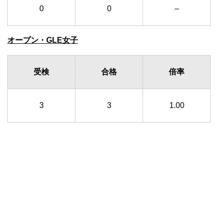
0
0
–
オープン・GLE女子
受検
合格
倍率
3
3
1.00