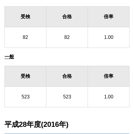
受検
合格
倍率
82
82
1.00
一般
受検
合格
倍率
523
523
1.00
平成28年度(2016年)