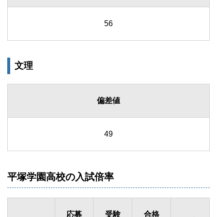
56
文理
偏差値
49
平塚学園高校の入試倍率
応募
受験
合格