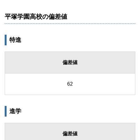
平塚学園高校の偏差値
特進
偏差値
62
進学
偏差値