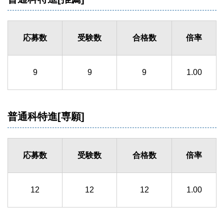
応募数
受験数
合格数
倍率
9
9
9
1.00
普通科特進[専願]
応募数
受験数
合格数
倍率
12
12
12
1.00