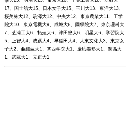
修大25、明治大23、帝京大20、千葉工業大18、立教大
17、国士舘大15、日本女子大15、玉川大13、東洋大13、
桜美林大12、駒澤大12、中央大12、東京農業大11、工学
院大10、東京電機大9、成城大8、國學院大7、東京理科大
7、芝浦工大6、拓殖大6、津田塾大6、明星大6、学習院大
5、上智大4、成蹊大4、早稲田大4、大東文化大3、東京女
子大2、亜細亜大1、関西学院大1、慶応義塾大1、獨協大
1、武蔵大1、立正大1