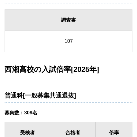
調査書
107
西湘高校の入試倍率[2025年]
普通科[一般募集共通選抜]
募集数：309名
受検者
合格者
倍率