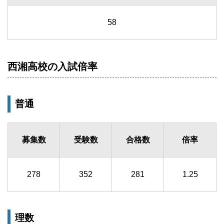
58
西湘高校の入試倍率
普通
募集数
受験数
合格数
倍率
278
352
281
1.25
理数