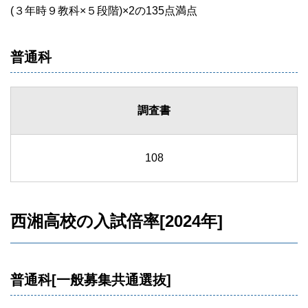
(３年時９教科×５段階)×2の135点満点
普通科
調査書
108
西湘高校の入試倍率[2024年]
普通科[一般募集共通選抜]