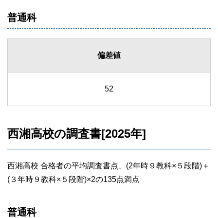
普通科
偏差値
52
西湘高校の調査書[2025年]
西湘高校 合格者の平均調査書点、(2年時９教科×５段階)＋
(３年時９教科×５段階)×2の135点満点
普通科