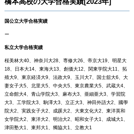
橋本高校の大学合格実績[2023年]
国公立大学合格実績
ー
私立大学合格実績
桜美林大40、神奈川大28、専修大26、帝京大19、明星大
18、日本大14、東海大13、創価大12、関東学院大11、拓
殖大9、東京経済大9、法政大9、玉川大7、国士舘大6、大
妻女子大5、北里大5、中央大5、東京農業大5、武蔵大4、
立命館大4、青山学院大3、麻布大3、亜細亜大3、学習院
大3、工学院大3、駒澤大3、立正大3、神田外語大2、國學
院大2、実践女子大2、成蹊大2、大東文化大2、東洋英和
女学院大2、東洋大2、明治大2、昭和女子大1、成城大1、
津田塾大1、東邦大1、獨協大1、立教大1