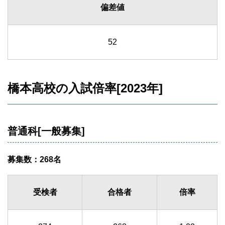
偏差値
52
橋本高校の入試倍率[2023年]
普通科[一般募集]
募集数：268名
受検者
合格者
倍率