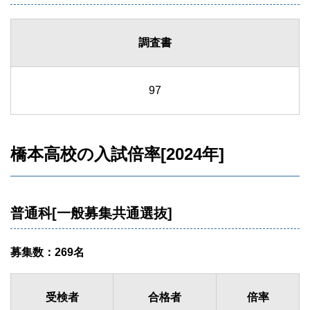
調査書
97
橋本高校の入試倍率[2024年]
普通科[一般募集共通選抜]
募集数：269名
受検者
合格者
倍率