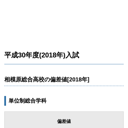
平成30年度(2018年)入試
相模原総合高校の偏差値[2018年]
単位制総合学科
偏差値