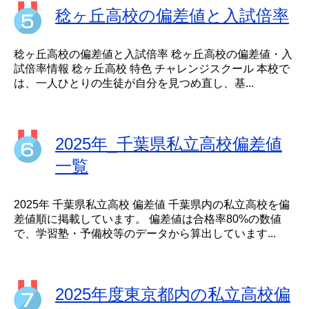
稔ヶ丘高校の偏差値と入試倍率
稔ヶ丘高校の偏差値と入試倍率 稔ヶ丘高校の偏差値・入
試倍率情報 稔ヶ丘高校 特色 チャレンジスクール 本校で
は、一人ひとりの生徒が自分を見つめ直し、基...
2025年_千葉県私立高校偏差値
一覧
2025年 千葉県私立高校 偏差値 千葉県内の私立高校を偏
差値順に掲載しています。 偏差値は合格率80%の数値
で、学習塾・予備校等のデータから算出しています...
2025年度東京都内の私立高校偏