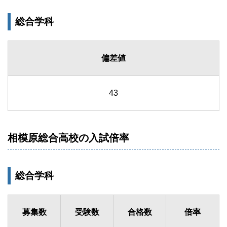
総合学科
偏差値
43
相模原総合高校の入試倍率
総合学科
募集数
受験数
合格数
倍率