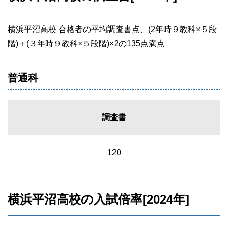
横浜平沼高校 合格者の平均調査書点、(2年時９教科×５段
階)＋(３年時９教科×５段階)×2の135点満点
普通科
調査書
120
横浜平沼高校の入試倍率[2024年]