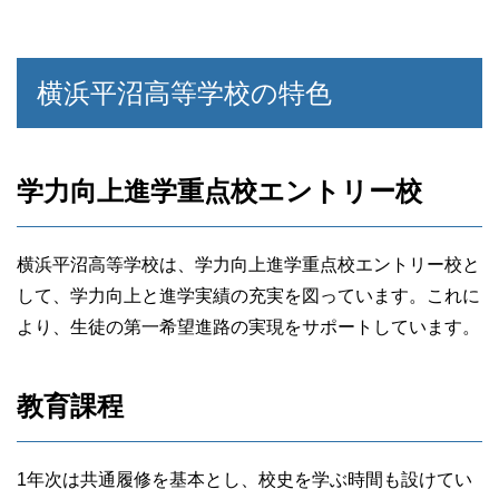
横浜平沼高等学校の特色
学力向上進学重点校エントリー校
横浜平沼高等学校は、学力向上進学重点校エントリー校と
して、学力向上と進学実績の充実を図っています。これに
より、生徒の第一希望進路の実現をサポートしています。
教育課程
1年次は共通履修を基本とし、校史を学ぶ時間も設けてい