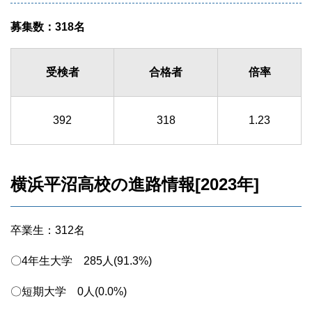
募集数：318名
受検者
合格者
倍率
392
318
1.23
横浜平沼高校の進路情報[2023年]
卒業生：312名
〇4年生大学 285人(91.3%)
〇短期大学 0人(0.0%)