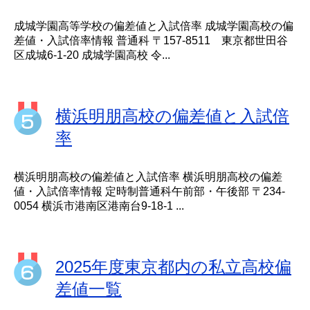
成城学園高等学校の偏差値と入試倍率 成城学園高校の偏
差値・入試倍率情報 普通科 〒157-8511 東京都世田谷
区成城6-1-20 成城学園高校 令...
横浜明朋高校の偏差値と入試倍
率
横浜明朋高校の偏差値と入試倍率 横浜明朋高校の偏差
値・入試倍率情報 定時制普通科午前部・午後部 〒234-
0054 横浜市港南区港南台9-18-1 ...
2025年度東京都内の私立高校偏
差値一覧