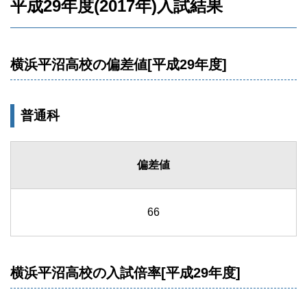
平成29年度(2017年)入試結果
横浜平沼高校の偏差値[平成29年度]
普通科
偏差値
66
横浜平沼高校の入試倍率[平成29年度]