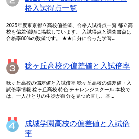
格入試得点一覧
2025年度東京都立高校偏差値、合格入試得点一覧 都立高
校を偏差値順に掲載しています。 入試得点と調査書点は
合格率80%の数値です。 ★★自分に合った学習...
稔ヶ丘高校の偏差値と入試倍率
稔ヶ丘高校の偏差値と入試倍率 稔ヶ丘高校の偏差値・入
試倍率情報 稔ヶ丘高校 特色 チャレンジスクール 本校で
は、一人ひとりの生徒が自分を見つめ直し、基...
成城学園高校の偏差値と入試倍
率