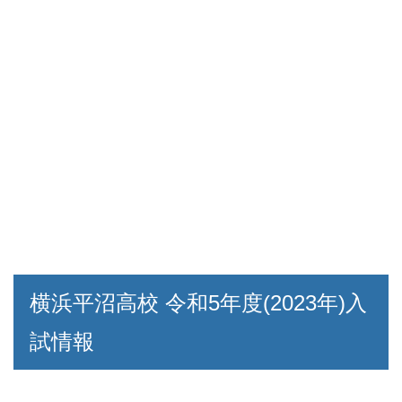
横浜平沼高校 令和5年度(2023年)入
試情報