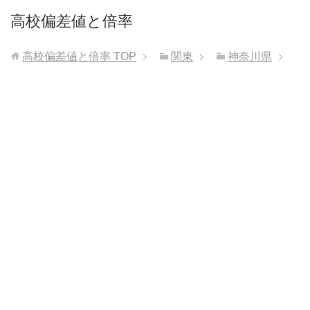
高校偏差値と倍率
高校偏差値と倍率
TOP
関東
神奈川県