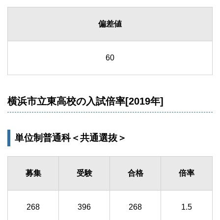
偏差値
60
横浜市立東高校の入試倍率[2019年]
単位制普通科＜共通選抜＞
募集
受験
合格
倍率
268
396
268
1.5