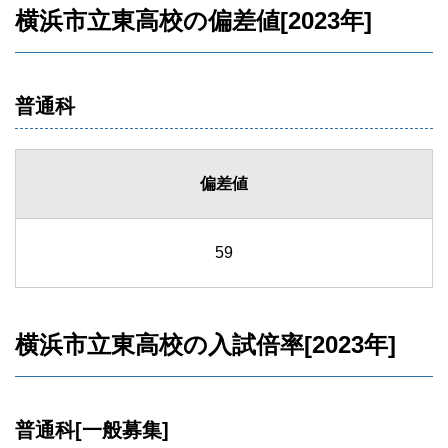
横浜市立東高校の偏差値[2023年]
普通科
偏差値
59
横浜市立東高校の入試倍率[2023年]
普通科[一般募集]