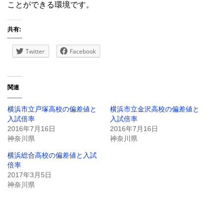
ことができる環境です。
共有:
Twitter
Facebook
関連
横浜市立戸塚高校の偏差値と
横浜市立金沢高校の偏差値と
入試倍率
入試倍率
2016年7月16日
2016年7月16日
神奈川県
神奈川県
横浜総合高校の偏差値と入試
倍率
2017年3月5日
神奈川県