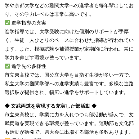
学や京都大学などの難関大学への進学者も毎年輩出してお
り、その学力レベルは非常に高いです。
進学指導の充実
進学指導では、大学受験に向けた個別のサポートが手厚
く、生徒一人ひとりのペースに合わせた指導が行われてい
ます。また、模擬試験や補習授業が定期的に行われ、常に
学力を伸ばす環境が整っています。
進学先の多様性
市立東高校では、国公立大学を目指す生徒が多い一方で、
私立大学の難関学部への進学実績も豊富です。多様な進路
選択肢が提供され、幅広い進学をサポートしています。
◆ 文武両道を実現する充実した部活動 ◆
市立東高校は、学業に力を入れつつも部活動が盛んで、文
武両道を実現できる環境が整っています。運動部も文化部
も活動が活発で、県大会に出場する部活も多数あります。