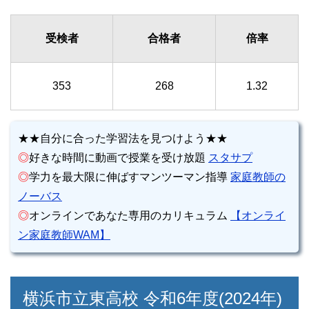
受検者
合格者
倍率
353
268
1.32
★★自分に合った学習法を見つけよう★★
◎
好きな時間に動画で授業を受け放題
スタサプ
◎
学力を最大限に伸ばすマンツーマン指導
家庭教師の
ノーバス
◎
オンラインであなた専用のカリキュラム
【オンライ
ン家庭教師WAM】
横浜市立東高校 令和6年度(2024年)