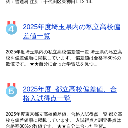
科：普通科 住所：千代田区東神田1-12-13...
2025年度埼玉県内の私立高校偏
差値一覧
2025年度埼玉県内の私立高校偏差値一覧 埼玉県の私立高
校を偏差値順に掲載しています。 偏差値は合格率80%の
数値です。 ★★自分に合った学習法を見つ...
2025年度_都立高校偏差値、合
格入試得点一覧
2025年度東京都立高校偏差値、合格入試得点一覧 都立高
校を偏差値順に掲載しています。 入試得点と調査書点は
合格率80%の数値です。 ★★自分に合った学習...