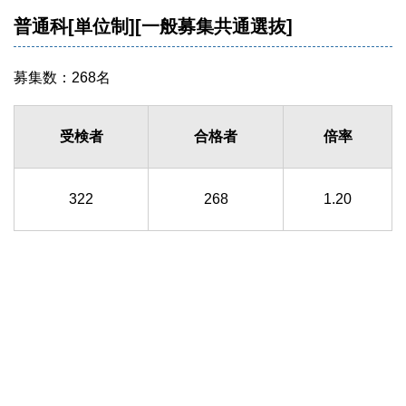
普通科[単位制][一般募集共通選抜]
募集数：268名
受検者
合格者
倍率
322
268
1.20