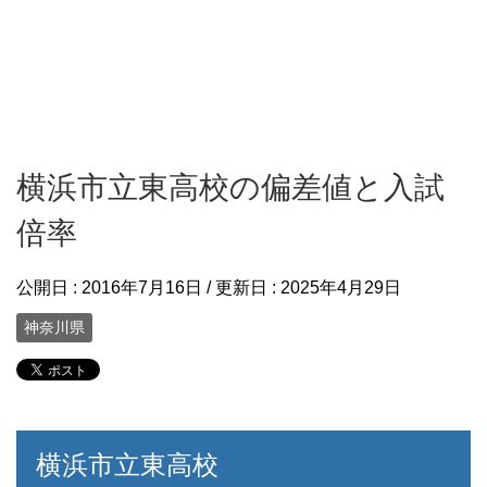
横浜市立東高校の偏差値と入試
倍率
公開日 :
2016年7月16日
/ 更新日 :
2025年4月29日
神奈川県
横浜市立東高校