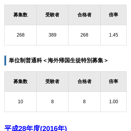
募集数
受験者
合格者
倍率
268
389
268
1.45
単位制普通科＜海外帰国生徒特別募集＞
募集数
受験者
合格者
倍率
10
8
8
1.00
平成28年度(2016年)