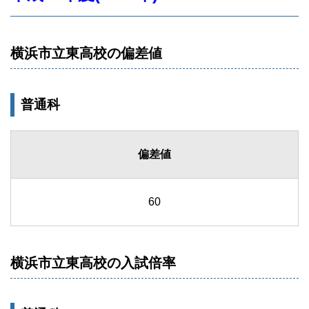
横浜市立東高校の偏差値
普通科
偏差値
60
横浜市立東高校の入試倍率