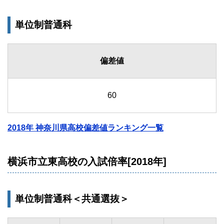
単位制普通科
偏差値
60
2018年 神奈川県高校偏差値ランキング一覧
横浜市立東高校の入試倍率[2018年]
単位制普通科＜共通選抜＞