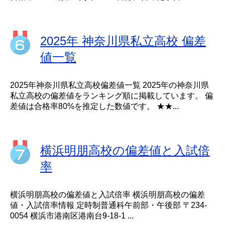
2025年 神奈川県私立高校 偏差
値一覧
2025年神奈川県私立高校偏差値一覧 2025年の神奈川県
私立高校の偏差値をランキング順に掲載しています。 偏
差値は合格率80%を推定した数値です。 ★★...
横浜明朋高校の偏差値と入試倍
率
横浜明朋高校の偏差値と入試倍率 横浜明朋高校の偏差
値・入試倍率情報 定時制普通科午前部・午後部 〒234-
0054 横浜市港南区港南台9-18-1 ...