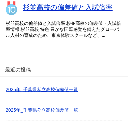
杉並高校の偏差値と入試倍率
杉並高校の偏差値と入試倍率 杉並高校の偏差値・入試倍
率情報 杉並高校 特色 豊かな国際感覚を備えたグローバ
ル人材の育成のため、東京体験スクールなど、...
最近の投稿
2025年_千葉県私立高校偏差値一覧
2025年_千葉県公立高校偏差値一覧