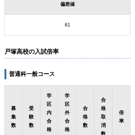
偏差値
61
戸塚高校の入試倍率
普通科一般コース
学
学
合
区
区
募
受
合
格
内
外
倍
集
験
格
取
合
合
率
数
数
数
消
格
格
数