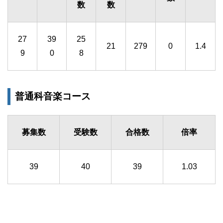
数
数
27
39
25
21
279
0
1.4
9
0
8
普通科音楽コース
募集数
受験数
合格数
倍率
39
40
39
1.03