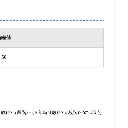
偏差値
56
科×５段階)＋(３年時９教科×５段階)×2の135点