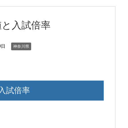
値と入試倍率
9日
神奈川県
入試倍率
報