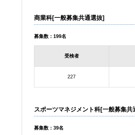
商業科[一般募集共通選抜]
募集数：199名
受検者
227
スポーツマネジメント科[一般募集共
募集数：39名