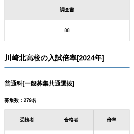
調査書
88
川崎北高校の入試倍率[2024年]
普通科[一般募集共通選抜]
募集数：279名
受検者
合格者
倍率