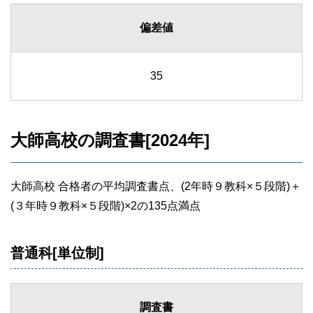
偏差値
35
大師高校の調査書[2024年]
大師高校 合格者の平均調査書点、(2年時９教科×５段階)＋
(３年時９教科×５段階)×2の135点満点
普通科[単位制]
調査書