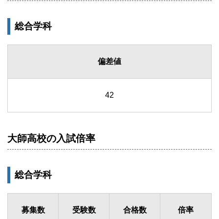
総合学科
偏差値
42
大師高校の入試倍率
総合学科
募集数
受験数
合格数
倍率