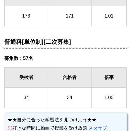
173
171
1.01
普通科[単位制][二次募集]
募集数：57名
受検者
合格者
倍率
34
34
1.00
★★自分に合った学習法を見つけよう★★
◎
好きな時間に動画で授業を受け放題
スタサプ