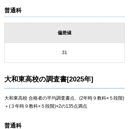
普通科
偏差値
31
大和東高校の調査書[2025年]
大和東高校 合格者の平均調査書点、(2年時９教科×５段階)
＋(３年時９教科×５段階)×2の135点満点
普通科