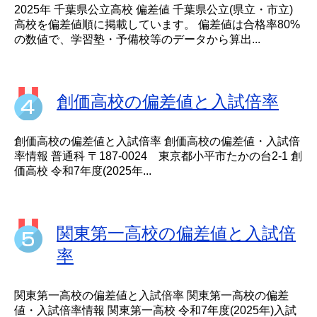
2025年 千葉県公立高校 偏差値 千葉県公立(県立・市立)
高校を偏差値順に掲載しています。 偏差値は合格率80%
の数値で、学習塾・予備校等のデータから算出...
創価高校の偏差値と入試倍率
創価高校の偏差値と入試倍率 創価高校の偏差値・入試倍
率情報 普通科 〒187-0024 東京都小平市たかの台2-1 創
価高校 令和7年度(2025年...
関東第一高校の偏差値と入試倍
率
関東第一高校の偏差値と入試倍率 関東第一高校の偏差
値・入試倍率情報 関東第一高校 令和7年度(2025年)入試