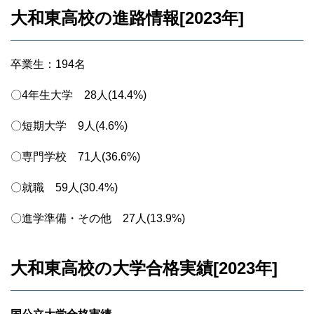
大和東高校の進路情報[2023年]
卒業生：194名
〇4年生大学 28人(14.4%)
〇短期大学 9人(4.6%)
〇専門学校 71人(36.6%)
〇就職 59人(30.4%)
〇進学準備・その他 27人(13.9%)
大和東高校の大学合格実績[2023年]