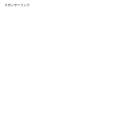
スポンサーリンク