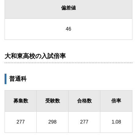
偏差値
46
大和東高校の入試倍率
普通科
募集数
受験数
合格数
倍率
277
298
277
1.08