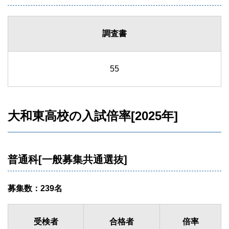
調査書
55
大和東高校の入試倍率[2025年]
普通科[一般募集共通選抜]
募集数：239名
受検者
合格者
倍率