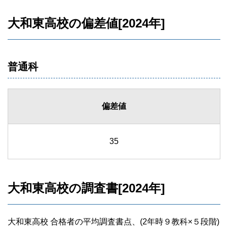
大和東高校の偏差値[2024年]
普通科
偏差値
35
大和東高校の調査書[2024年]
大和東高校 合格者の平均調査書点、(2年時９教科×５段階)