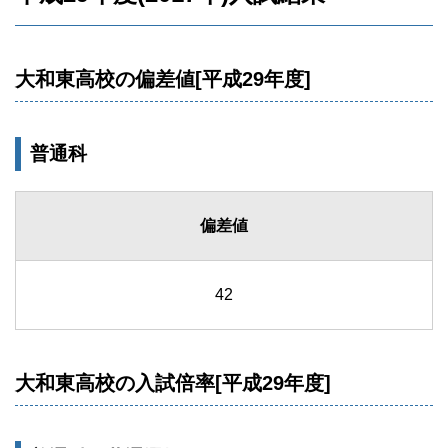
大和東高校の偏差値[平成29年度]
普通科
偏差値
42
大和東高校の入試倍率[平成29年度]