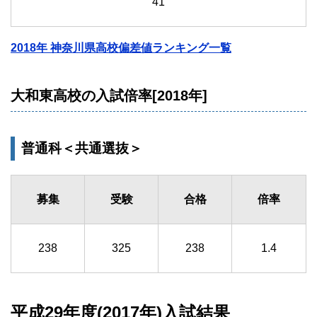
41
2018年 神奈川県高校偏差値ランキング一覧
大和東高校の入試倍率[2018年]
普通科＜共通選抜＞
募集
受験
合格
倍率
238
325
238
1.4
平成29年度(2017年)入試結果