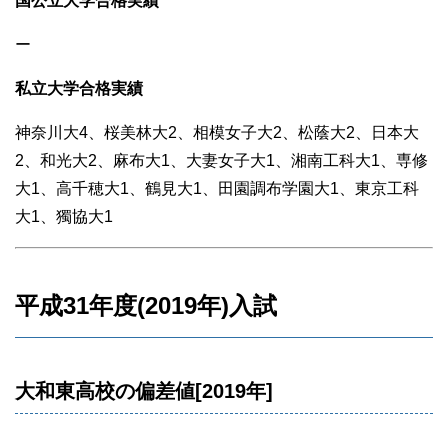
国公立大学合格実績
ー
私立大学合格実績
神奈川大4、桜美林大2、相模女子大2、松蔭大2、日本大
2、和光大2、麻布大1、大妻女子大1、湘南工科大1、専修
大1、高千穂大1、鶴見大1、田園調布学園大1、東京工科
大1、獨協大1
平成31年度(2019年)入試
大和東高校の偏差値[2019年]