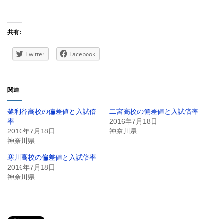
共有:
Twitter
Facebook
関連
釜利谷高校の偏差値と入試倍
二宮高校の偏差値と入試倍率
率
2016年7月18日
2016年7月18日
神奈川県
神奈川県
寒川高校の偏差値と入試倍率
2016年7月18日
神奈川県