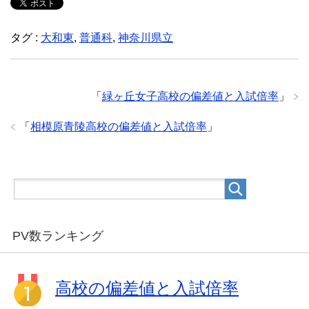
タグ :
大和東
,
普通科
,
神奈川県立
「
緑ヶ丘女子高校の偏差値と入試倍率
」
「
相模原青陵高校の偏差値と入試倍率
」
PV数ランキング
高校の偏差値と入試倍率