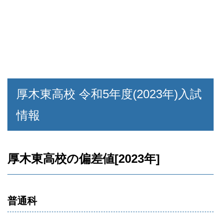
厚木東高校 令和5年度(2023年)入試
情報
厚木東高校の偏差値[2023年]
普通科