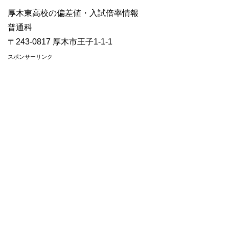
厚木東高校の偏差値・入試倍率情報
普通科
〒243-0817 厚木市王子1-1-1
スポンサーリンク