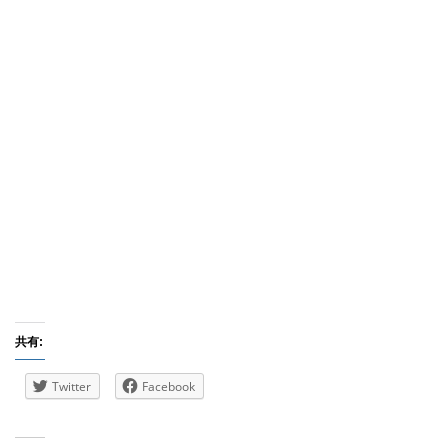
共有:
Twitter
Facebook