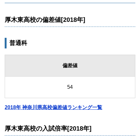
厚木東高校の偏差値[2018年]
普通科
偏差値
54
2018年 神奈川県高校偏差値ランキング一覧
厚木東高校の入試倍率[2018年]