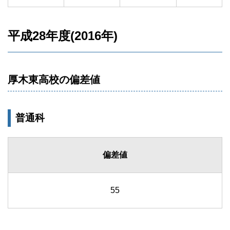
平成28年度(2016年)
厚木東高校の偏差値
普通科
偏差値
55