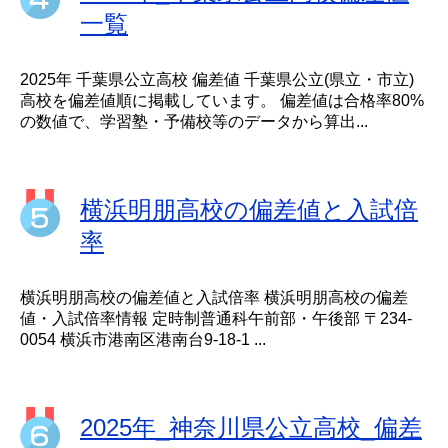
一覧
2025年 千葉県公立高校 偏差値 千葉県公立(県立・市立)
高校を偏差値順に掲載しています。 偏差値は合格率80%
の数値で、学習塾・予備校等のデータから算出...
横浜明朋高校の偏差値と入試倍
率
横浜明朋高校の偏差値と入試倍率 横浜明朋高校の偏差
値・入試倍率情報 定時制普通科午前部・午後部 〒234-
0054 横浜市港南区港南台9-18-1 ...
2025年_神奈川県公立高校_偏差