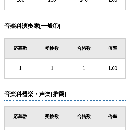
188
150
146
1.03
音楽科演奏家[一般①]
応募数
受験数
合格数
倍率
1
1
1
1.00
音楽科器楽・声楽[推薦]
応募数
受験数
合格数
倍率