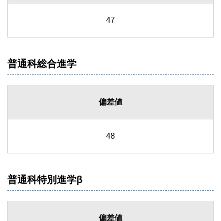
47
普通科総合進学
偏差値
48
普通科特別進学β
偏差値