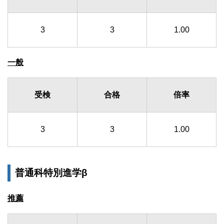
3
3
1.00
一般
受検
合格
倍率
3
3
1.00
普通科特別進学β
推薦