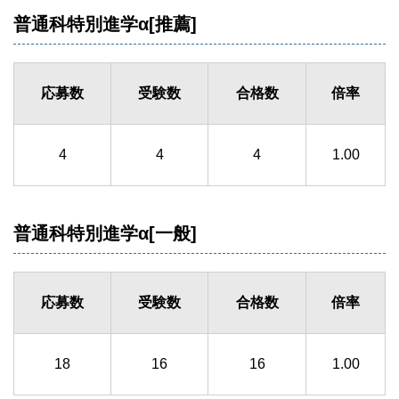
普通科特別進学α[推薦]
応募数
受験数
合格数
倍率
4
4
4
1.00
普通科特別進学α[一般]
応募数
受験数
合格数
倍率
18
16
16
1.00