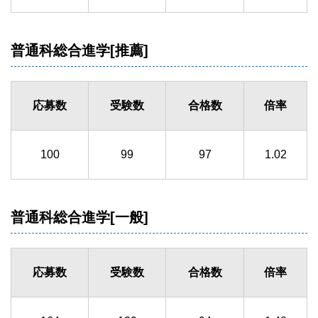
普通科総合進学[推薦]
応募数
受験数
合格数
倍率
100
99
97
1.02
普通科総合進学[一般]
応募数
受験数
合格数
倍率