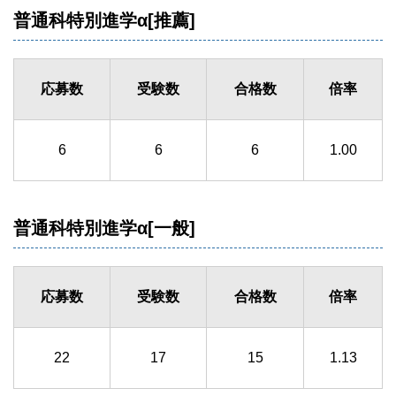
普通科特別進学α[推薦]
応募数
受験数
合格数
倍率
6
6
6
1.00
普通科特別進学α[一般]
応募数
受験数
合格数
倍率
22
17
15
1.13