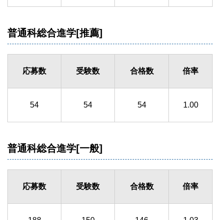
普通科総合進学[推薦]
応募数
受験数
合格数
倍率
54
54
54
1.00
普通科総合進学[一般]
応募数
受験数
合格数
倍率