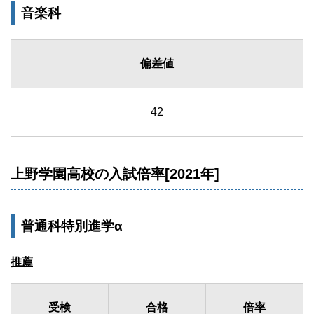
音楽科
偏差値
42
上野学園高校の入試倍率[2021年]
普通科特別進学α
推薦
受検
合格
倍率