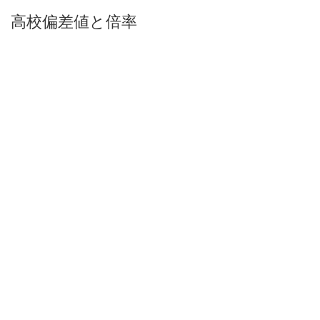
高校偏差値と倍率