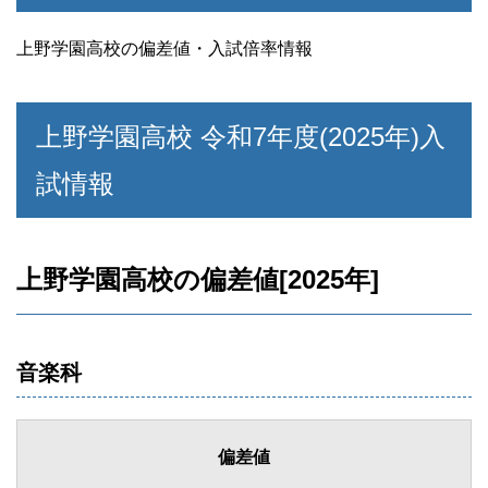
上野学園高校の偏差値・入試倍率情報
上野学園高校 令和7年度(2025年)入
試情報
上野学園高校の偏差値[2025年]
音楽科
偏差値