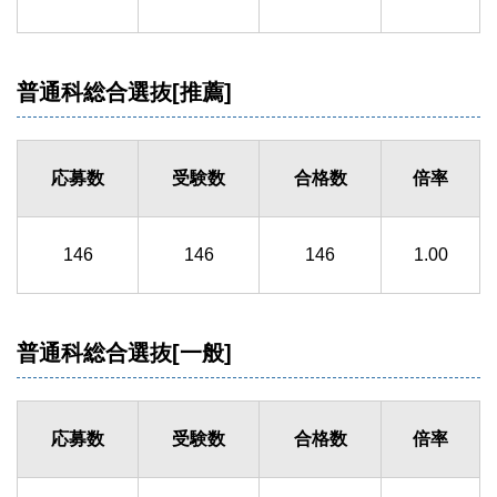
普通科総合選抜[推薦]
応募数
受験数
合格数
倍率
146
146
146
1.00
普通科総合選抜[一般]
応募数
受験数
合格数
倍率