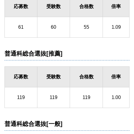
応募数
受験数
合格数
倍率
61
60
55
1.09
普通科総合選抜[推薦]
応募数
受験数
合格数
倍率
119
119
119
1.00
普通科総合選抜[一般]