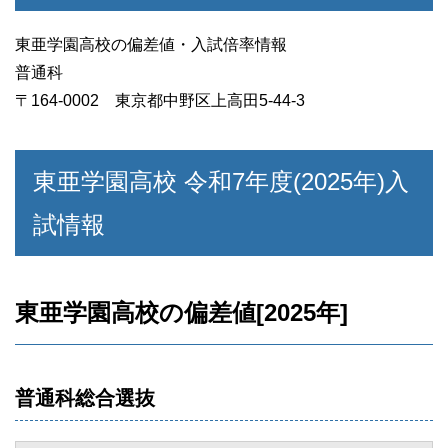
東亜学園高校の偏差値・入試倍率情報
普通科
〒164-0002 東京都中野区上高田5-44-3
東亜学園高校 令和7年度(2025年)入
試情報
東亜学園高校の偏差値[2025年]
普通科総合選抜