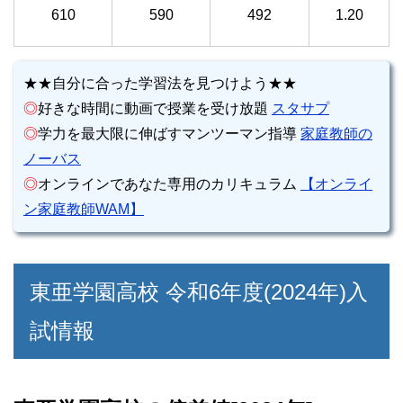
610
590
492
1.20
★★自分に合った学習法を見つけよう★★
◎
好きな時間に動画で授業を受け放題
スタサプ
◎
学力を最大限に伸ばすマンツーマン指導
家庭教師の
ノーバス
◎
オンラインであなた専用のカリキュラム
【オンライ
ン家庭教師WAM】
東亜学園高校 令和6年度(2024年)入
試情報