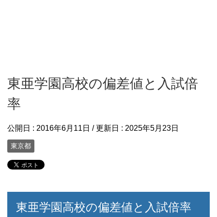
東亜学園高校の偏差値と入試倍
率
公開日 :
2016年6月11日
/ 更新日 :
2025年5月23日
東京都
東亜学園高校の偏差値と入試倍率