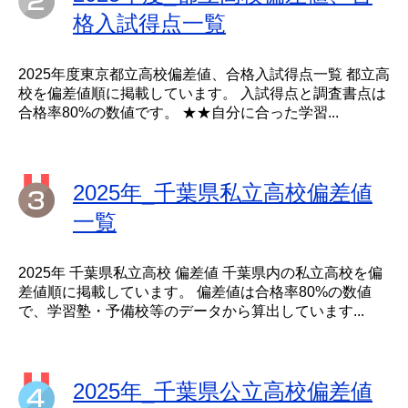
格入試得点一覧
2025年度東京都立高校偏差値、合格入試得点一覧 都立高
校を偏差値順に掲載しています。 入試得点と調査書点は
合格率80%の数値です。 ★★自分に合った学習...
2025年_千葉県私立高校偏差値
一覧
2025年 千葉県私立高校 偏差値 千葉県内の私立高校を偏
差値順に掲載しています。 偏差値は合格率80%の数値
で、学習塾・予備校等のデータから算出しています...
2025年_千葉県公立高校偏差値