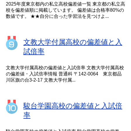
2025年度東京都内の私立高校偏差値一覧 東京都の私立高
校を偏差値順に掲載しています。 偏差値は合格率80%の
数値です。 ★★自分に合った学習法を見つけよ...
文教大学付属高校の偏差値と入
試倍率
文教大学付属高校の偏差値と入試倍率 文教大学付属高校
の偏差値・入試倍率情報 普通科 〒142-0064 東京都品
川区旗の台3-2-17 文教大学付属...
駿台学園高校の偏差値と入試倍
率