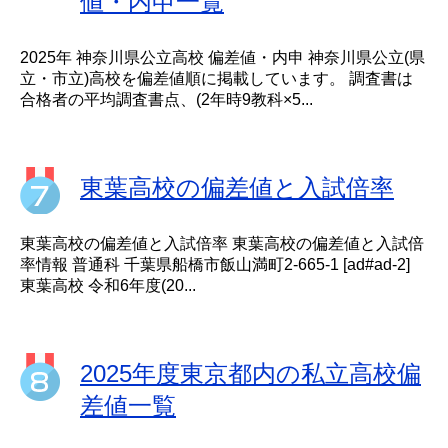
値・内申一覧
2025年 神奈川県公立高校 偏差値・内申 神奈川県公立(県
立・市立)高校を偏差値順に掲載しています。 調査書は
合格者の平均調査書点、(2年時9教科×5...
東葉高校の偏差値と入試倍率
東葉高校の偏差値と入試倍率 東葉高校の偏差値と入試倍
率情報 普通科 千葉県船橋市飯山満町2-665-1 [ad#ad-2]
東葉高校 令和6年度(20...
2025年度東京都内の私立高校偏
差値一覧