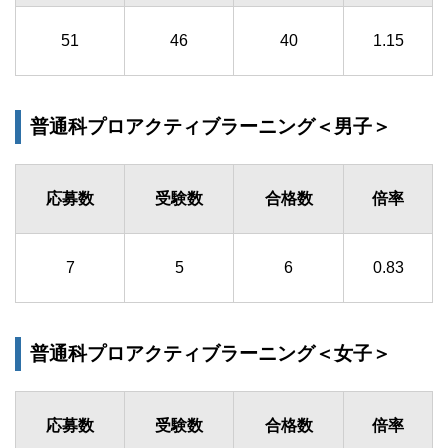
51
46
40
1.15
普通科プロアクティブラーニング＜男子＞
応募数
受験数
合格数
倍率
7
5
6
0.83
普通科プロアクティブラーニング＜女子＞
応募数
受験数
合格数
倍率