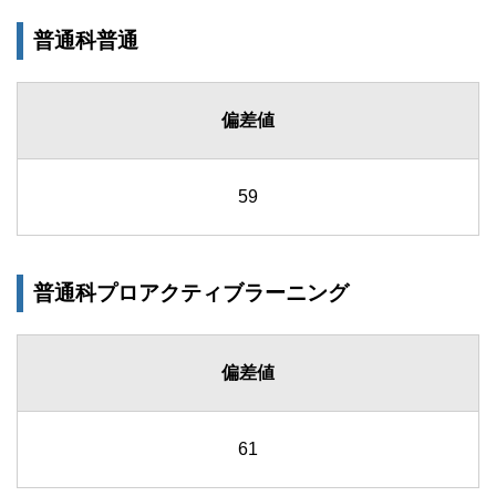
普通科普通
偏差値
59
普通科プロアクティブラーニング
偏差値
61