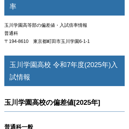
率
玉川学園高等部の偏差値・入試倍率情報
普通科
〒194-8610 東京都町田市玉川学園6-1-1
玉川学園高校 令和7年度(2025年)入
試情報
玉川学園高校の偏差値[2025年]
普通科一般