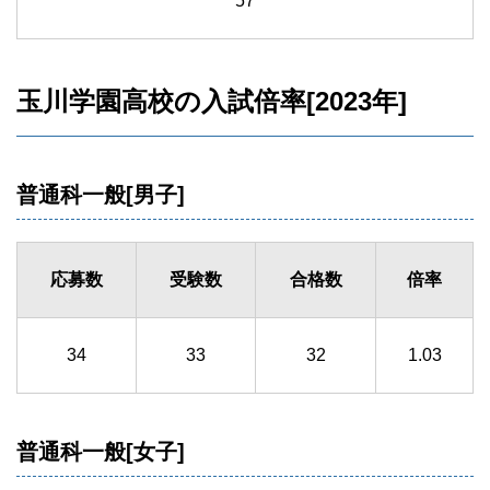
57
玉川学園高校の入試倍率[2023年]
普通科一般[男子]
応募数
受験数
合格数
倍率
34
33
32
1.03
普通科一般[女子]