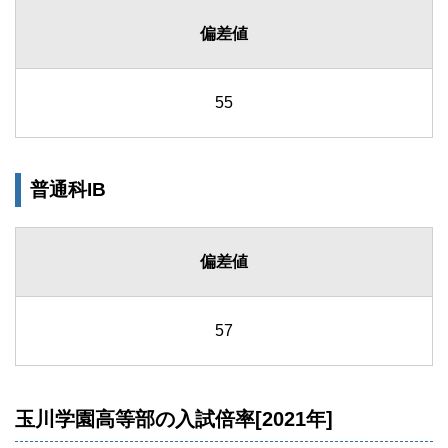
偏差値
55
普通科IB
偏差値
57
玉川学園高等部の入試倍率[2021年]