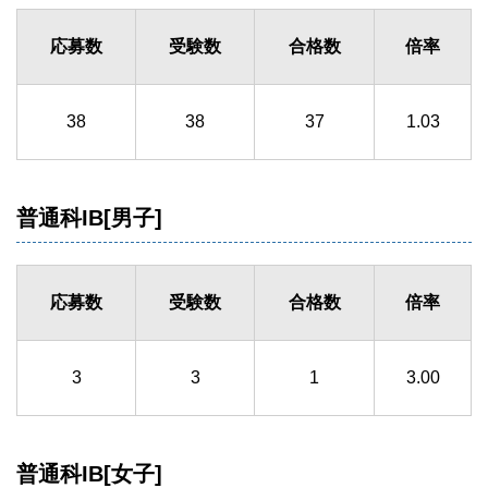
応募数
受験数
合格数
倍率
38
38
37
1.03
普通科IB[男子]
応募数
受験数
合格数
倍率
3
3
1
3.00
普通科IB[女子]