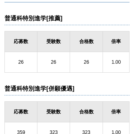
普通科特別進学[推薦]
応募数
受験数
合格数
倍率
26
26
26
1.00
普通科特別進学[併願優遇]
応募数
受験数
合格数
倍率
359
323
323
1.00