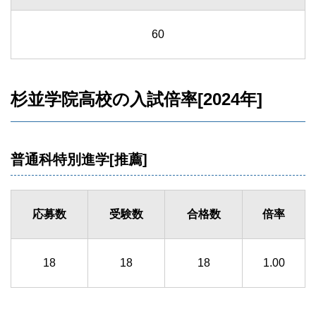
60
杉並学院高校の入試倍率[2024年]
普通科特別進学[推薦]
応募数
受験数
合格数
倍率
18
18
18
1.00