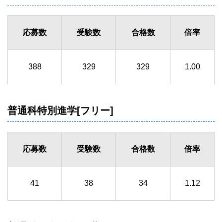
応募数
受験数
合格数
倍率
388
329
329
1.00
普通科特別進学[フリー]
応募数
受験数
合格数
倍率
41
38
34
1.12