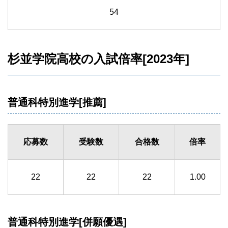
54
杉並学院高校の入試倍率[2023年]
普通科特別進学[推薦]
応募数
受験数
合格数
倍率
22
22
22
1.00
普通科特別進学[併願優遇]