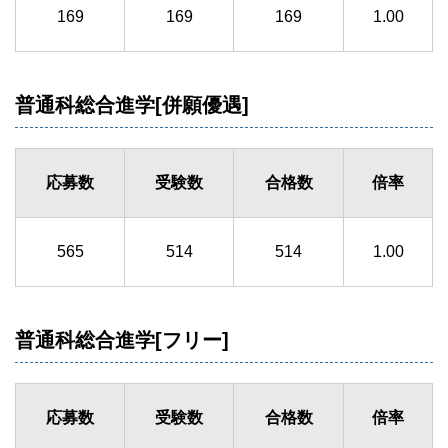
169
169
169
1.00
普通科総合進学[併願優遇]
応募数
受験数
合格数
倍率
565
514
514
1.00
普通科総合進学[フリー]
応募数
受験数
合格数
倍率