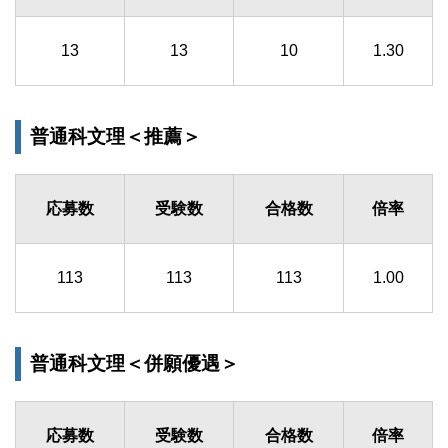
13
13
10
1.30
普通科文理＜推薦＞
応募数
受験数
合格数
倍率
113
113
113
1.00
普通科文理＜併願優遇＞
応募数
受験数
合格数
倍率