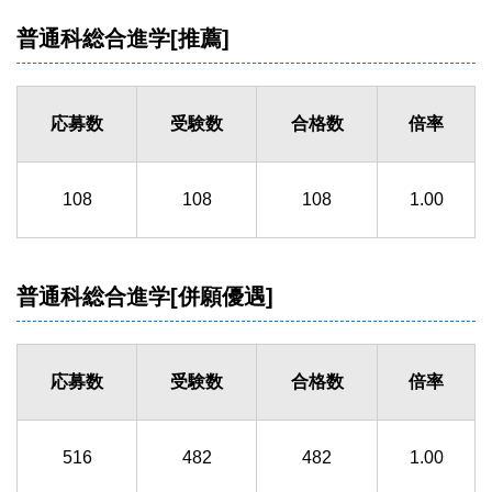
普通科総合進学[推薦]
応募数
受験数
合格数
倍率
108
108
108
1.00
普通科総合進学[併願優遇]
応募数
受験数
合格数
倍率
516
482
482
1.00