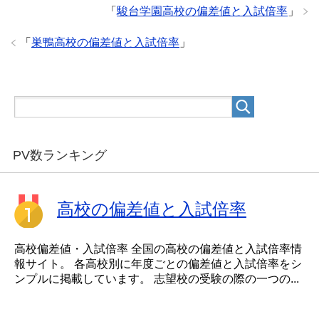
「
駿台学園高校の偏差値と入試倍率
」
「
巣鴨高校の偏差値と入試倍率
」
PV数ランキング
高校の偏差値と入試倍率
高校偏差値・入試倍率 全国の高校の偏差値と入試倍率情
報サイト。 各高校別に年度ごとの偏差値と入試倍率をシ
ンプルに掲載しています。 志望校の受験の際の一つの...