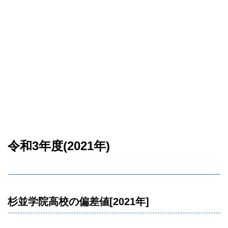
令和3年度(2021年)
杉並学院高校の偏差値[2021年]