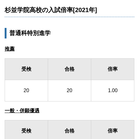
杉並学院高校の入試倍率[2021年]
普通科特別進学
推薦
受検
合格
倍率
20
20
1.00
一般・併願優遇
受検
合格
倍率