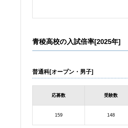
青稜高校の入試倍率[2025年]
普通科[オープン・男子]
応募数
受験数
159
148