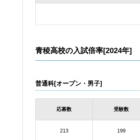
青稜高校の入試倍率[2024年]
普通科[オープン・男子]
応募数
受験数
213
199