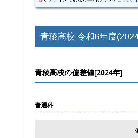
青稜高校 令和6年度(202
青稜高校の偏差値[2024年]
普通科