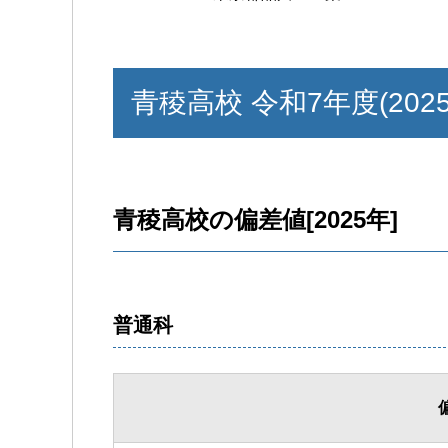
青稜高校 令和7年度(202
青稜高校の偏差値[2025年]
普通科