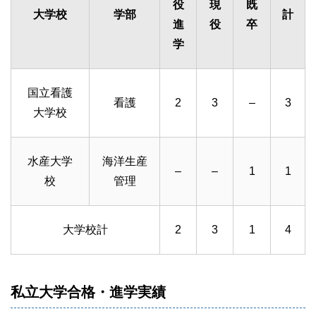
役
現
既
大学校
学部
計
進
役
卒
学
国立看護
看護
2
3
–
3
大学校
水産大学
海洋生産
–
–
1
1
校
管理
大学校計
2
3
1
4
私立大学合格・進学実績