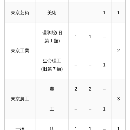
東京芸術
美術
–
–
1
1
理学院(旧
1
1
–
第１類)
東京工業
2
生命理工
–
–
1
(旧第７類)
農
2
2
–
東京農工
3
工
–
–
1
一橋
法
1
1
–
1