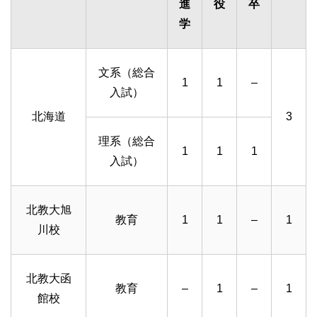
進
役
卒
学
文系（総合
1
1
–
入試）
北海道
3
理系（総合
1
1
1
入試）
北教大旭
教育
1
1
–
1
川校
北教大函
教育
–
1
–
1
館校