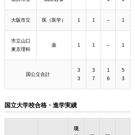
大阪市立
医（医学）
1
1
–
1
市立山口
薬
1
1
–
1
東京理科
3
3
1
5
国公立合計
3
7
6
3
国立大学校合格・進学実績
現