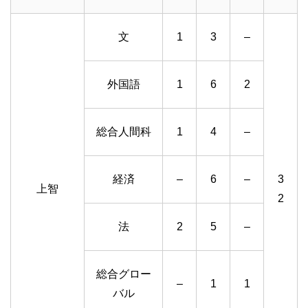
文
1
3
–
外国語
1
6
2
総合人間科
1
4
–
経済
–
6
–
3
上智
2
法
2
5
–
総合グロー
–
1
1
バル