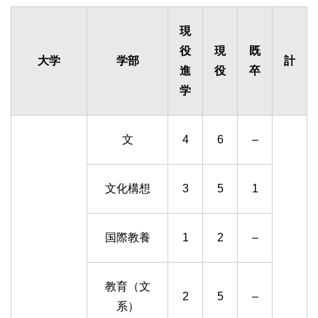
現
役
現
既
大学
学部
計
進
役
卒
学
文
4
6
–
文化構想
3
5
1
国際教養
1
2
–
教育（文
2
5
–
系）