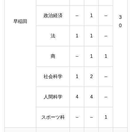
政治経済
–
1
–
3
早稲田
0
法
1
1
–
商
–
1
1
社会科学
1
2
–
人間科学
4
4
–
スポーツ科
–
–
1