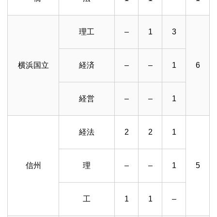
理工
–
1
3
横浜国立
経済
–
–
1
6
経営
–
–
1
経法
2
2
1
信州
理
–
–
1
5
工
1
1
–