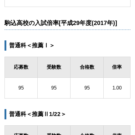
駒込高校の入試倍率[平成29年度(2017年)]
普通科＜推薦Ⅰ＞
応募数
受験数
合格数
倍率
95
95
95
1.00
普通科＜推薦Ⅱ1/22＞