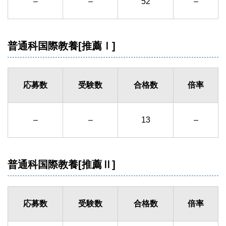
–
–
52
–
普通科国際教養[推薦Ⅰ]
応募数
受験数
合格数
倍率
–
–
13
–
普通科国際教養[推薦Ⅱ]
応募数
受験数
合格数
倍率