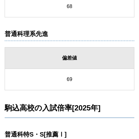
68
普通科理系先進
偏差値
69
駒込高校の入試倍率[2025年]
普通科特S・S[推薦Ⅰ]