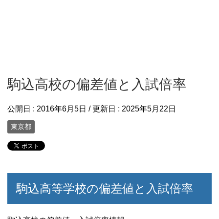
駒込高校の偏差値と入試倍率
公開日 :
2016年6月5日
/ 更新日 :
2025年5月22日
東京都
駒込高等学校の偏差値と入試倍率