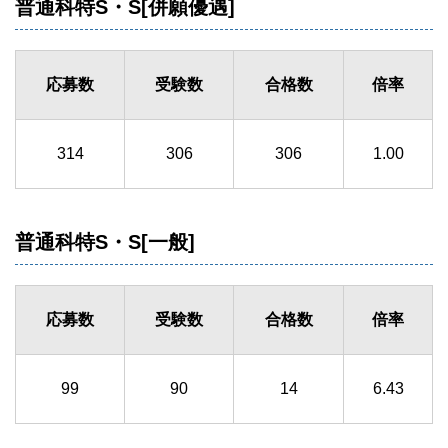
普通科特S・S[併願優遇]
応募数
受験数
合格数
倍率
314
306
306
1.00
普通科特S・S[一般]
応募数
受験数
合格数
倍率
99
90
14
6.43