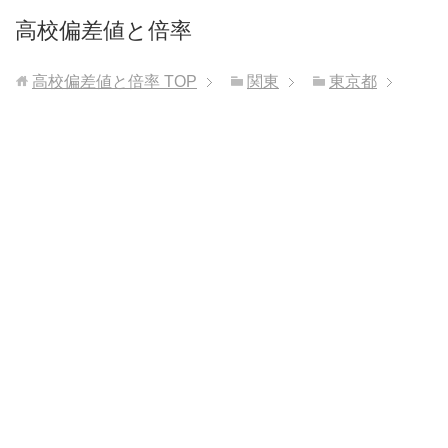
高校偏差値と倍率
高校偏差値と倍率
TOP
関東
東京都