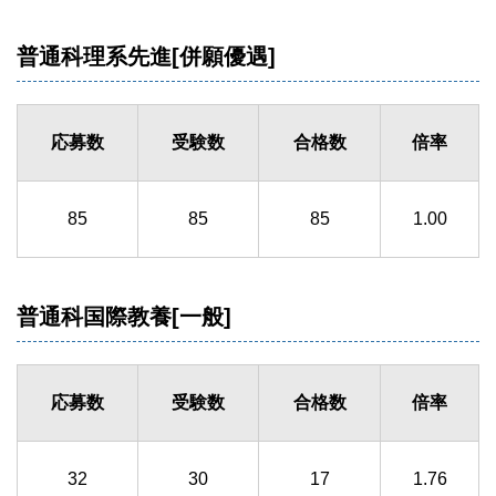
普通科理系先進[併願優遇]
応募数
受験数
合格数
倍率
85
85
85
1.00
普通科国際教養[一般]
応募数
受験数
合格数
倍率
32
30
17
1.76