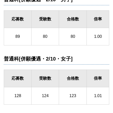
応募数
受験数
合格数
倍率
89
80
80
1.00
普通科[併願優遇・2/10・女子]
応募数
受験数
合格数
倍率
128
124
123
1.01