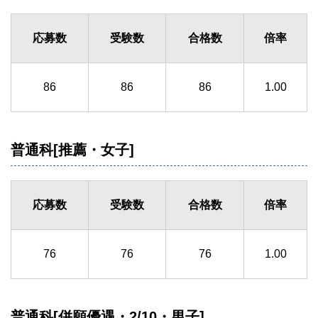
応募数
受験数
合格数
倍率
86
86
86
1.00
普通科[推薦・女子]
応募数
受験数
合格数
倍率
76
76
76
1.00
普通科[併願優遇・2/10・男子]