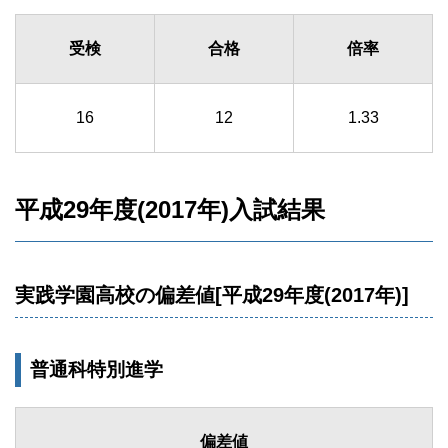
受検
合格
倍率
16
12
1.33
平成29年度(2017年)入試結果
実践学園高校の偏差値[平成29年度(2017年)]
普通科特別進学
偏差値