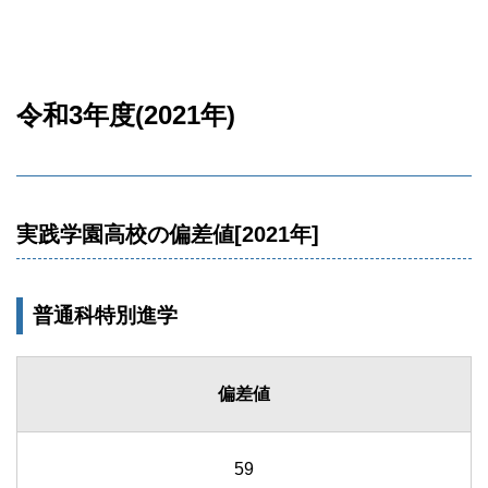
令和3年度(2021年)
実践学園高校の偏差値[2021年]
普通科特別進学
偏差値
59