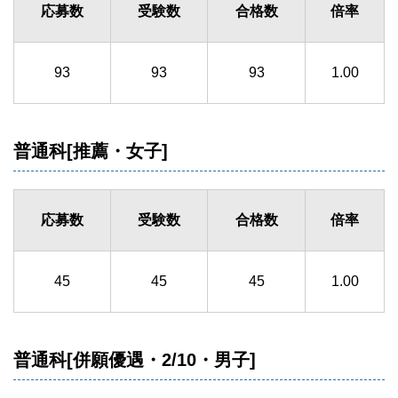
応募数
受験数
合格数
倍率
93
93
93
1.00
普通科[推薦・女子]
応募数
受験数
合格数
倍率
45
45
45
1.00
普通科[併願優遇・2/10・男子]