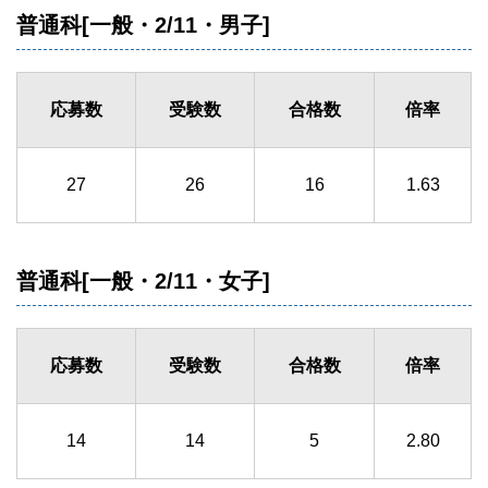
普通科[一般・2/11・男子]
応募数
受験数
合格数
倍率
27
26
16
1.63
普通科[一般・2/11・女子]
応募数
受験数
合格数
倍率
14
14
5
2.80