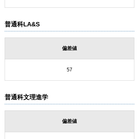
普通科LA&S
偏差値
57
普通科文理進学
偏差値