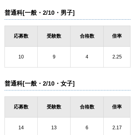
普通科[一般・2/10・男子]
応募数
受験数
合格数
倍率
10
9
4
2.25
普通科[一般・2/10・女子]
応募数
受験数
合格数
倍率
14
13
6
2.17