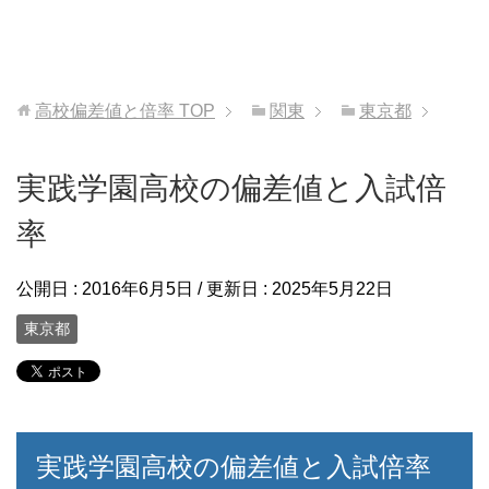
高校偏差値と倍率
TOP
関東
東京都
実践学園高校の偏差値と入試倍
率
公開日 :
2016年6月5日
/ 更新日 :
2025年5月22日
東京都
実践学園高校の偏差値と入試倍率