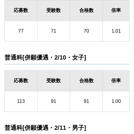
応募数
受験数
合格数
倍率
77
71
70
1.01
普通科[併願優遇・2/10・女子]
応募数
受験数
合格数
倍率
113
91
91
1.00
普通科[併願優遇・2/11・男子]