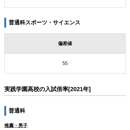
普通科スポーツ・サイエンス
偏差値
55
実践学園高校の入試倍率[2021年]
普通科
推薦・男子