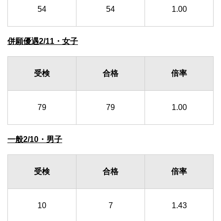
54
54
1.00
併願優遇2/11・女子
受検
合格
倍率
79
79
1.00
一般2/10・男子
受検
合格
倍率
10
7
1.43