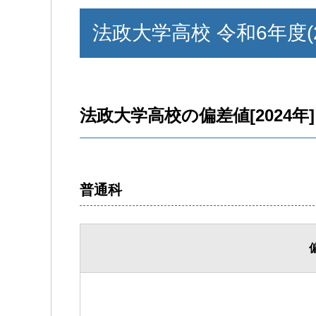
法政大学高校 令和6年度(
法政大学高校の偏差値[2024年]
普通科