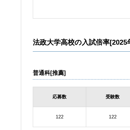
法政大学高校の入試倍率[2025
普通科[推薦]
応募数
受験数
122
122