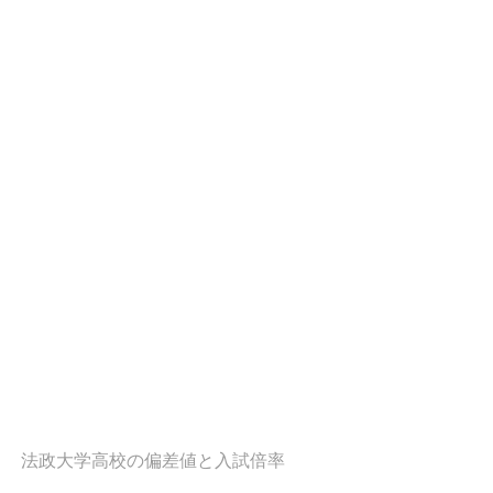
法政大学高校の偏差値と入試倍率