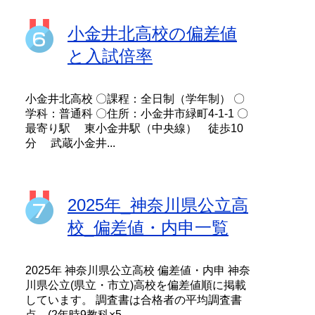
小金井北高校の偏差値
と入試倍率
小金井北高校 〇課程：全日制（学年制） 〇
学科：普通科 〇住所：小金井市緑町4-1-1 〇
最寄り駅 東小金井駅（中央線） 徒歩10
分 武蔵小金井...
2025年_神奈川県公立高
校_偏差値・内申一覧
2025年 神奈川県公立高校 偏差値・内申 神奈
川県公立(県立・市立)高校を偏差値順に掲載
しています。 調査書は合格者の平均調査書
点、(2年時9教科×5...