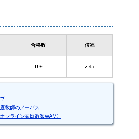
合格数
倍率
109
2.45
プ
庭教師のノーバス
オンライン家庭教師WAM】