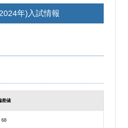
2024年)入試情報
偏差値
68