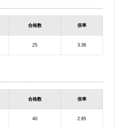
合格数
倍率
25
3.36
合格数
倍率
40
2.95