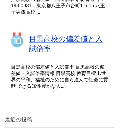
193-0931 東京都八王子市台町1-6-15 八王
子実践高校 ...
目黒高校の偏差値と入
試倍率
目黒高校の偏差値と入試倍率 目黒高校の偏
差値・入試倍率情報 目黒高校 教育目標 1.世
界の平和、福祉のために自ら進んで社会に貢
献 できる知性豊かな人...
最近の投稿