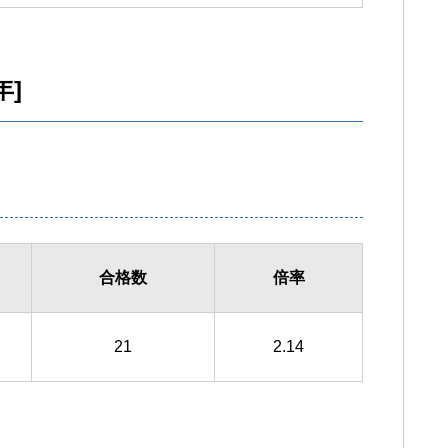
年]
合格数
倍率
21
2.14