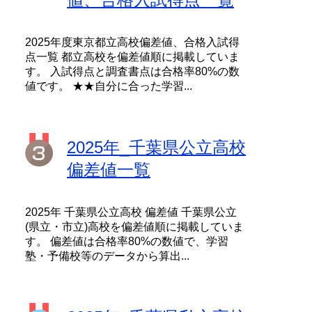
2025年度東京都立高校偏差値、合格入試得
点一覧 都立高校を偏差値順に掲載していま
す。 入試得点と調査書点は合格率80%の数
値です。 ★★自分に合った学習...
2025年_千葉県公立高校
偏差値一覧
2025年 千葉県公立高校 偏差値 千葉県公立
(県立・市立)高校を偏差値順に掲載していま
す。 偏差値は合格率80%の数値で、学習
塾・予備校等のデータから算出...