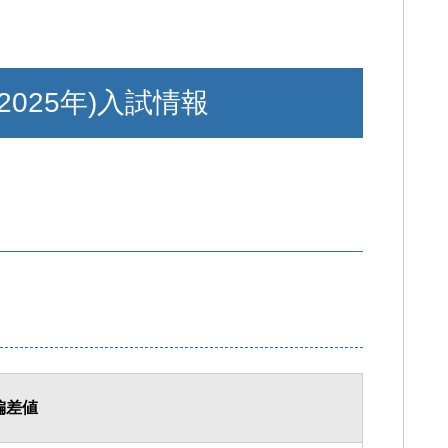
2025年)入試情報
偏差値