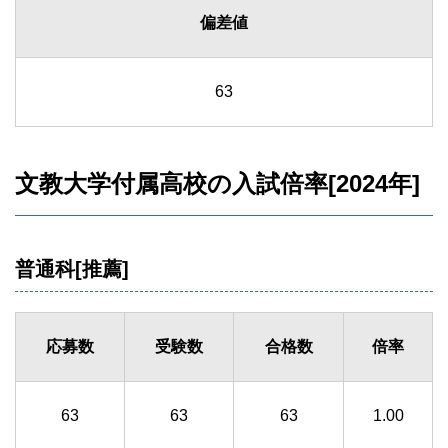
偏差値
63
文教大学付属高校の入試倍率[2024年]
普通科[推薦]
応募数
受験数
合格数
倍率
63
63
63
1.00