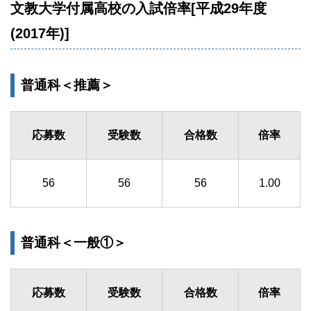
文教大学付属高校の入試倍率[平成29年度
(2017年)]
普通科＜推薦＞
応募数
受験数
合格数
倍率
56
56
56
1.00
普通科＜一般①＞
応募数
受験数
合格数
倍率