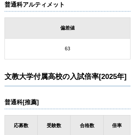
普通科アルティメット
偏差値
63
文教大学付属高校の入試倍率[2025年]
普通科[推薦]
応募数
受験数
合格数
倍率