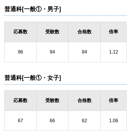
普通科[一般①・男子]
応募数
受験数
合格数
倍率
96
94
84
1.12
普通科[一般①・女子]
応募数
受験数
合格数
倍率
67
66
62
1.06