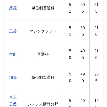
5
50
21
芦花
単位制普通科
1
5
5
5
50
21
工芸
マシンクラフト
1
5
0
5
49
21
本所
普通科
0
5
0
5
49
20
翔陽
単位制普通科
0
0
5
八王
5
49
19
子桑
システム情報分野