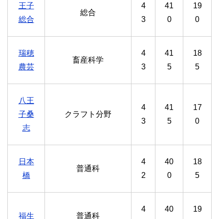
王子
4
41
19
総合
総合
3
0
0
瑞穂
4
41
18
畜産科学
農芸
3
5
5
八王
4
41
17
子桑
クラフト分野
3
5
0
志
日本
4
40
18
普通科
橋
2
0
5
4
40
19
福生
普通科