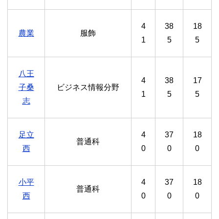
4
38
18
農業
服飾
1
5
5
八王
4
38
17
子桑
ビジネス情報分野
1
5
5
志
足立
4
37
18
普通科
西
0
0
0
小平
4
37
18
普通科
西
0
0
0