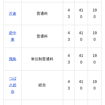
4
41
19
片倉
普通科
3
0
0
府中
4
41
19
普通科
東
3
0
0
4
41
19
飛鳥
単位制普通科
3
0
0
つば
4
41
19
さ総
総合
3
0
0
合