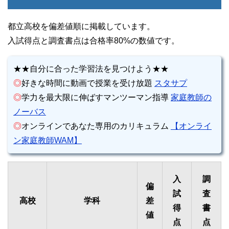
都立高校を偏差値順に掲載しています。
入試得点と調査書点は合格率80%の数値です。
★★自分に合った学習法を見つけよう★★
◎
好きな時間に動画で授業を受け放題
スタサプ
◎
学力を最大限に伸ばすマンツーマン指導
家庭教師の
ノーバス
◎
オンラインであなた専用のカリキュラム
【オンライ
ン家庭教師WAM】
入
調
偏
試
査
高校
学科
差
得
書
値
点
点