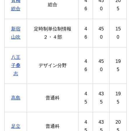
青梅
4
45
20
総合
総合
6
0
5
新宿
定時制単位制情報
4
45
15
山吹
２・４部
6
0
0
八王
4
45
19
子桑
デザイン分野
6
0
5
志
4
43
19
高島
普通科
5
5
5
4
43
20
足立
普通科
5
5
5