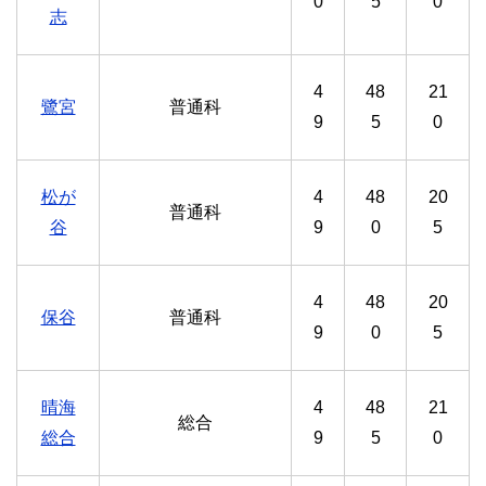
0
5
0
志
4
48
21
鷺宮
普通科
9
5
0
松が
4
48
20
普通科
谷
9
0
5
4
48
20
保谷
普通科
9
0
5
晴海
4
48
21
総合
総合
9
5
0