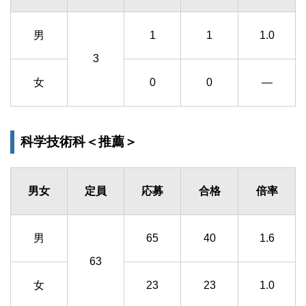
男
1
1
1.0
3
女
0
0
―
科学技術科＜推薦＞
男女
定員
応募
合格
倍率
男
65
40
1.6
63
女
23
23
1.0