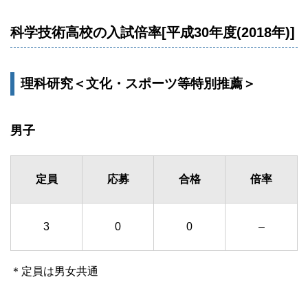
科学技術高校の入試倍率[平成30年度(2018年)]
理科研究＜文化・スポーツ等特別推薦＞
男子
定員
応募
合格
倍率
3
0
0
–
＊定員は男女共通