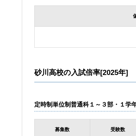
砂川高校の入試倍率[2025年]
定時制単位制普通科１～３部・１学年
募集数
受験数