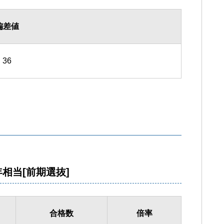
偏差値
36
相当[前期選抜]
合格数
倍率