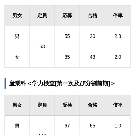
男女
定員
応募
合格
倍率
男
55
20
2.8
63
女
85
43
2.0
産業科＜学力検査[第一次及び分割前期]＞
男女
定員
受検
合格
倍率
男
67
65
1.0