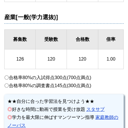
産業[一般(学力選抜)]
募集数
受験数
合格数
倍率
126
120
120
1.00
〇合格率80%の入試得点300点(700点満点)
〇合格率80%の調査書点145点(300点満点)
★★自分に合った学習法を見つけよう★★
◎
好きな時間に動画で授業を受け放題
スタサプ
◎
学力を最大限に伸ばすマンツーマン指導
家庭教師の
ノーバス