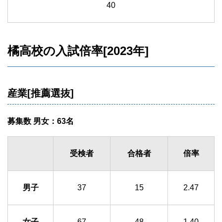
40
橘高校の入試倍率[2023年]
産業[推薦選抜]
募集数 男女：63名
受検者
合格者
倍率
男子
37
15
2.47
女子
67
48
1.40