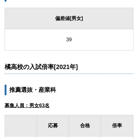
偏差値[男女]
39
橘高校の入試倍率[2021年]
推薦選抜・産業科
募集人員：男女63名
応募
合格
倍率