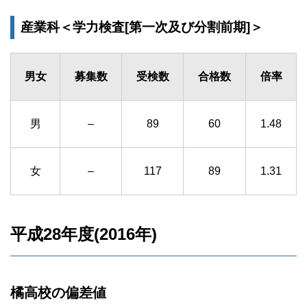
産業科＜学力検査[第一次及び分割前期]＞
男女
募集数
受検数
合格数
倍率
男
–
89
60
1.48
女
–
117
89
1.31
平成28年度(2016年)
橘高校の偏差値