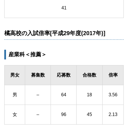
41
橘高校の入試倍率[平成29年度(2017年)]
産業科＜推薦＞
男女
募集数
応募数
合格数
倍率
男
–
64
18
3.56
女
–
96
45
2.13