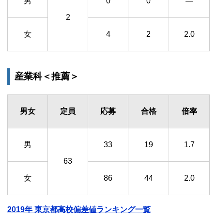
男
0
0
―
2
女
4
2
2.0
産業科＜推薦＞
男女
定員
応募
合格
倍率
男
33
19
1.7
63
女
86
44
2.0
2019年 東京都高校偏差値ランキング一覧