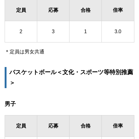
定員
応募
合格
倍率
2
3
1
3.0
＊定員は男女共通
バスケットボール＜文化・スポーツ等特別推薦
＞
男子
定員
応募
合格
倍率