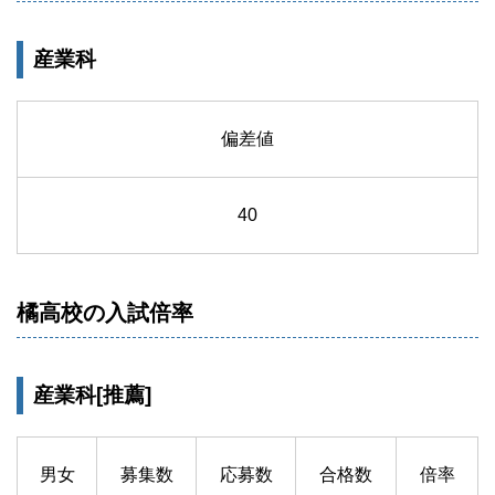
産業科
偏差値
40
橘高校の入試倍率
産業科[推薦]
男女
募集数
応募数
合格数
倍率