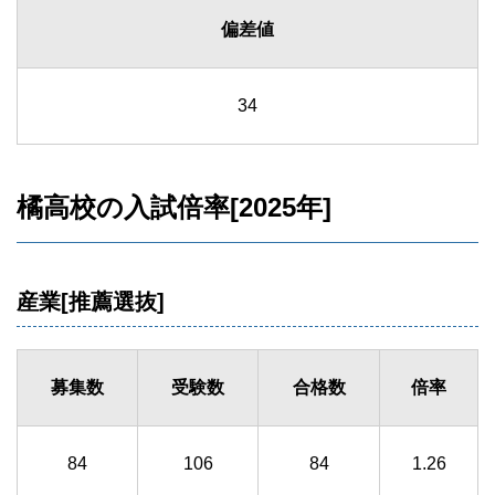
偏差値
34
橘高校の入試倍率[2025年]
産業[推薦選抜]
募集数
受験数
合格数
倍率
84
106
84
1.26