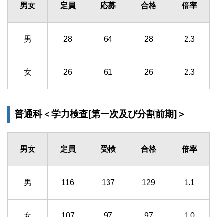
男女
定員
応募
合格
倍率
男
28
64
28
2.3
女
26
61
26
2.3
普通科＜学力検査[第一次及び分割前期]＞
男女
定員
受検
合格
倍率
男
116
137
129
1.1
女
107
97
97
1.0