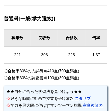
普通科[一般(学力選抜)]
募集数
受験数
合格数
倍率
221
308
225
1.37
〇合格率80%の入試得点410点(700点満点)
〇合格率80%の調査書点190点(300点満点)
★★自分に合った学習法を見つけよう★★
◎
好きな時間に動画で授業を受け放題
スタサプ
◎
学力を最大限に伸ばすマンツーマン指導
家庭教師の