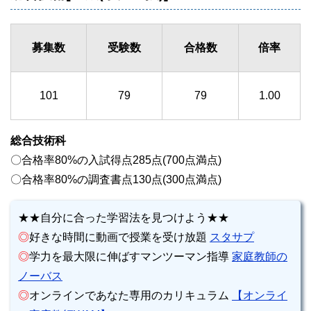
募集数
受験数
合格数
倍率
101
79
79
1.00
総合技術科
〇合格率80%の入試得点285点(700点満点)
〇合格率80%の調査書点130点(300点満点)
★★自分に合った学習法を見つけよう★★
◎
好きな時間に動画で授業を受け放題
スタサプ
◎
学力を最大限に伸ばすマンツーマン指導
家庭教師の
ノーバス
◎
オンラインであなた専用のカリキュラム
【オンライ