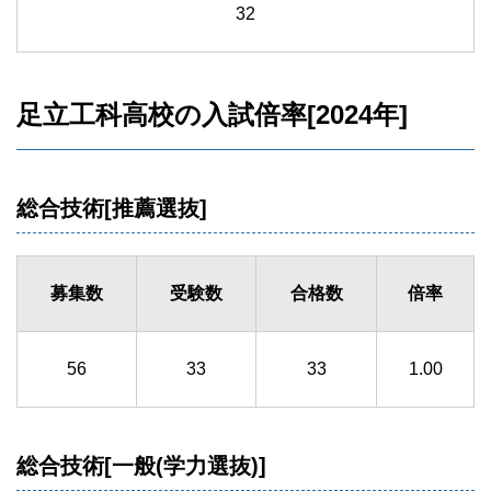
32
足立工科高校の入試倍率[2024年]
総合技術[推薦選抜]
募集数
受験数
合格数
倍率
56
33
33
1.00
総合技術[一般(学力選抜)]