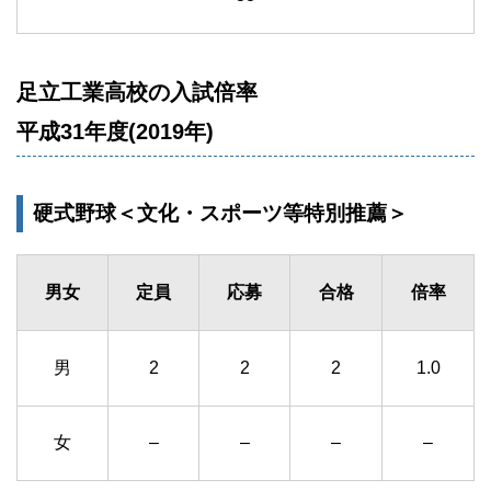
足立工業高校の入試倍率
平成31年度(2019年)
硬式野球＜文化・スポーツ等特別推薦＞
男女
定員
応募
合格
倍率
男
2
2
2
1.0
女
–
–
–
–