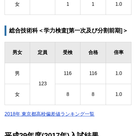
女
1
1
1.0
総合技術科＜学力検査[第一次及び分割前期]＞
男女
定員
受検
合格
倍率
男
116
116
1.0
123
女
8
8
1.0
2018年 東京都高校偏差値ランキング一覧
平成29年度(2017年)入試結果