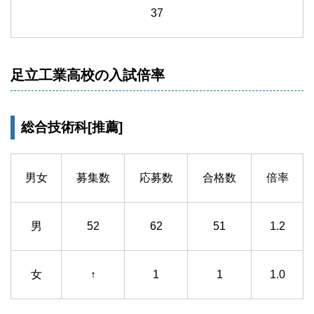
37
足立工業高校の入試倍率
総合技術科[推薦]
男女
募集数
応募数
合格数
倍率
男
52
62
51
1.2
女
↑
1
1
1.0