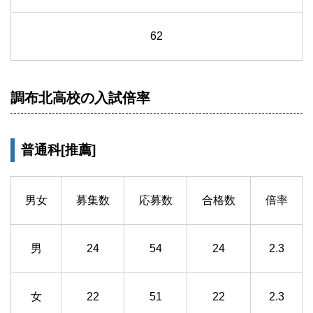
62
調布北高校の入試倍率
普通科[推薦]
男女
募集数
応募数
合格数
倍率
男
24
54
24
2.3
女
22
51
22
2.3