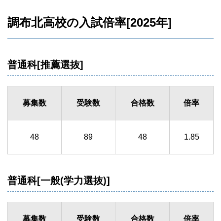
調布北高校の入試倍率[2025年]
普通科[推薦選抜]
募集数
受験数
合格数
倍率
48
89
48
1.85
普通科[一般(学力選抜)]
募集数
受験数
合格数
倍率