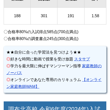
188
301
191
1.58
〇合格率80%の入試得点585点(700点満点)
〇合格率80%の調査書点245点(300点満点)
★★自分に合った学習法を見つけよう★★
◎
好きな時間に動画で授業を受け放題
スタサプ
◎
学力を最大限に伸ばすマンツーマン指導
家庭教師の
ノーバス
◎
オンラインであなた専用のカリキュラム
【オンライ
ン家庭教師WAM】
調布北高校 令和6年度(2024年)入試