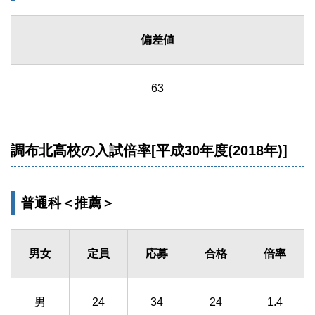
偏差値
63
調布北高校の入試倍率[平成30年度(2018年)]
普通科＜推薦＞
男女
定員
応募
合格
倍率
男
24
34
24
1.4