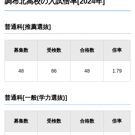
調布北高校の入試倍率[2024年]
普通科[推薦選抜]
募集数
受検数
合格数
倍率
48
86
48
1.79
普通科[一般(学力選抜)]
募集数
受検数
合格数
倍率