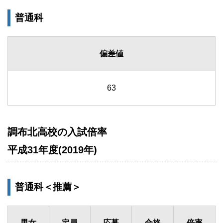
普通科
偏差値
63
調布北高校の入試倍率
平成31年度(2019年)
普通科＜推薦＞
男女
定員
応募
合格
倍率