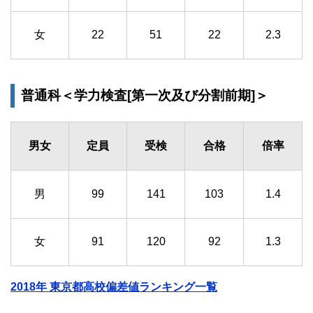
女
22
51
22
2.3
普通科＜学力検査[第一次及び分割前期]＞
男女
定員
受検
合格
倍率
男
99
141
103
1.4
女
91
120
92
1.3
2018年 東京都高校偏差値ランキング一覧