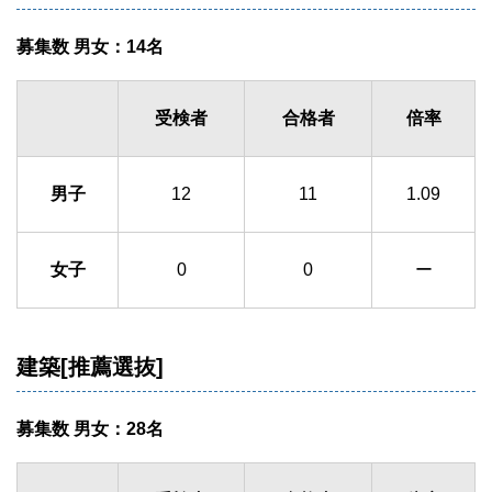
募集数 男女：14名
受検者
合格者
倍率
男子
12
11
1.09
女子
0
0
ー
建築[推薦選抜]
募集数 男女：28名