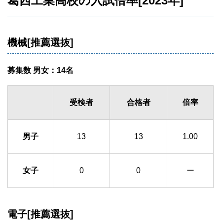
葛西工業高校の入試倍率[2023年]
機械[推薦選抜]
募集数 男女：14名
受検者
合格者
倍率
男子
13
13
1.00
女子
0
0
ー
電子[推薦選抜]