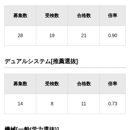
募集数
受検数
合格数
倍率
28
19
21
0.90
デュアルシステム[推薦選抜]
募集数
受検数
合格数
倍率
14
8
11
0.73
機械[一般(学力選抜)]