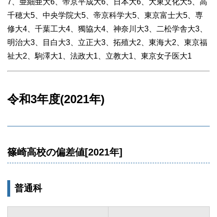
7、亜細亜大6、帝京平成大6、日本大6、大東文化大5、高
千穂大5、中央学院大5、帝京科学大5、東京富士大5、専
修大4、千葉工大4、獨協大4、神奈川大3、二松学舎大3、
明治大3、目白大3、立正大3、拓殖大2、東海大2、東京福
祉大2、駒澤大1、法政大1、立教大1、東京女子医大1
令和3年度(2021年)
篠崎高校の偏差値[2021年]
普通科