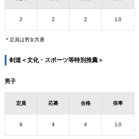
2
2
2
1.0
＊定員は男女共通
剣道＜文化・スポーツ等特別推薦＞
男子
定員
応募
合格
倍率
6
4
4
1.0