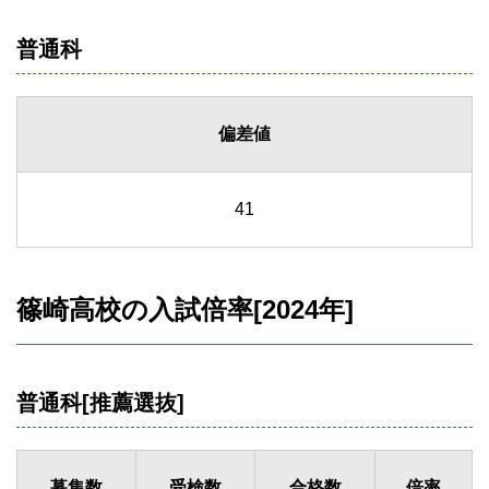
普通科
偏差値
41
篠崎高校の入試倍率[2024年]
普通科[推薦選抜]
募集数
受検数
合格数
倍率