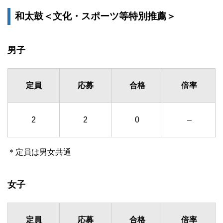
和太鼓＜文化・スポーツ等特別推薦＞
男子
定員
応募
合格
倍率
2
2
0
–
＊定員は男女共通
女子
定員
応募
合格
倍率