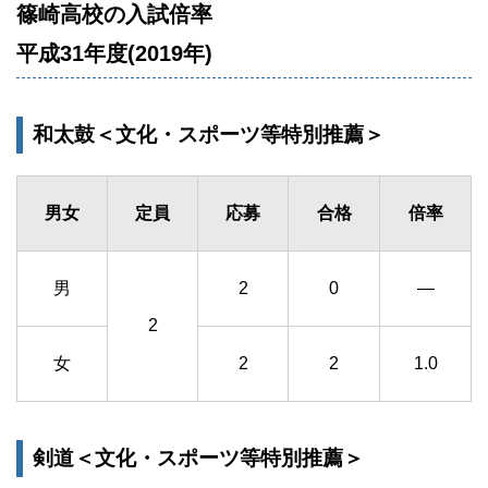
篠崎高校の入試倍率
平成31年度(2019年)
和太鼓＜文化・スポーツ等特別推薦＞
男女
定員
応募
合格
倍率
男
2
0
―
2
女
2
2
1.0
剣道＜文化・スポーツ等特別推薦＞