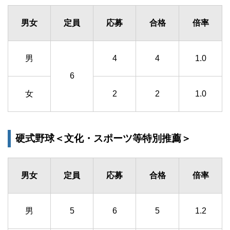
男女
定員
応募
合格
倍率
男
4
4
1.0
6
女
2
2
1.0
硬式野球＜文化・スポーツ等特別推薦＞
男女
定員
応募
合格
倍率
男
5
6
5
1.2