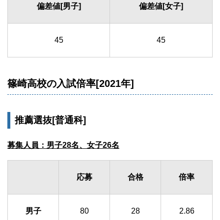
偏差値[男子]
偏差値[女子]
45
45
篠崎高校の入試倍率[2021年]
推薦選抜[普通科]
募集人員：男子28名、女子26名
応募
合格
倍率
男子
80
28
2.86