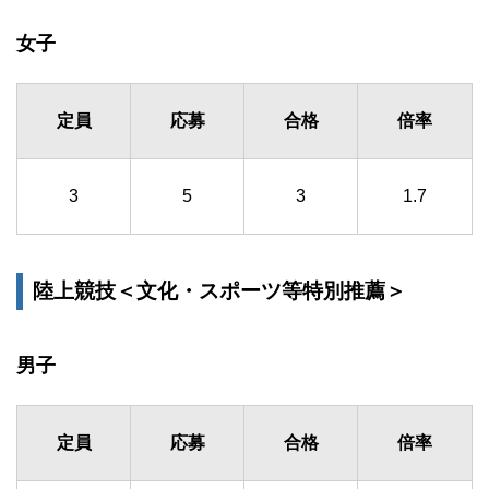
女子
定員
応募
合格
倍率
3
5
3
1.7
陸上競技＜文化・スポーツ等特別推薦＞
男子
定員
応募
合格
倍率