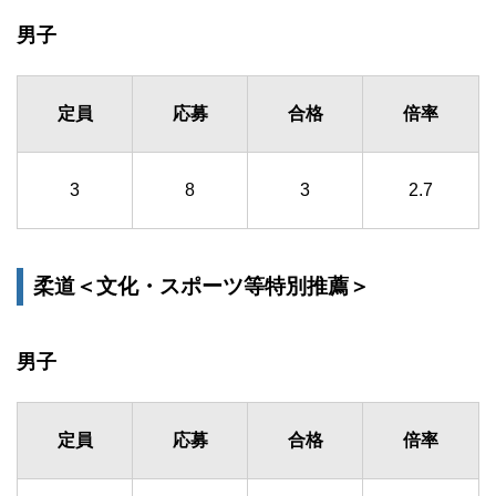
男子
定員
応募
合格
倍率
3
8
3
2.7
柔道＜文化・スポーツ等特別推薦＞
男子
定員
応募
合格
倍率