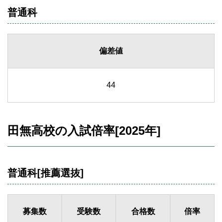
普通科
偏差値
44
田無高校の入試倍率[2025年]
普通科[推薦選抜]
募集数
受験数
合格数
倍率