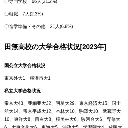
〇専門学校 66人(21.2%)
〇就職 7人(2.3%)
〇進学準備・その他 21人(6.8%)
田無高校の大学合格状況[2023年]
国公立大学合格状況
東京外大1、横浜市大1
私立大学合格状況
帝京大43、亜細亜大32、明星大29、東京経済大15、国士
舘大14、帝京平成大12、杏林大10、駒澤大10、武蔵野大
10、東洋大8、目白大8、桜美林大6、駿河台大6、専修大
6、大東文化大6、東海大5、法政大5、学習院大4、成蹊大