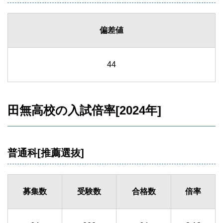
偏差値
44
田無高校の入試倍率[2024年]
普通科[推薦選抜]
募集数
受験数
合格数
倍率