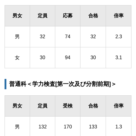
男女
定員
応募
合格
倍率
男
32
74
32
2.3
女
30
94
30
3.1
普通科＜学力検査[第一次及び分割前期]＞
男女
定員
受検
合格
倍率
男
132
170
133
1.3