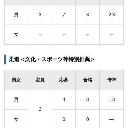
男
3
7
3
2.3
女
–
–
–
–
柔道＜文化・スポーツ等特別推薦＞
男女
定員
応募
合格
倍率
男
4
3
1.3
3
女
0
0
―