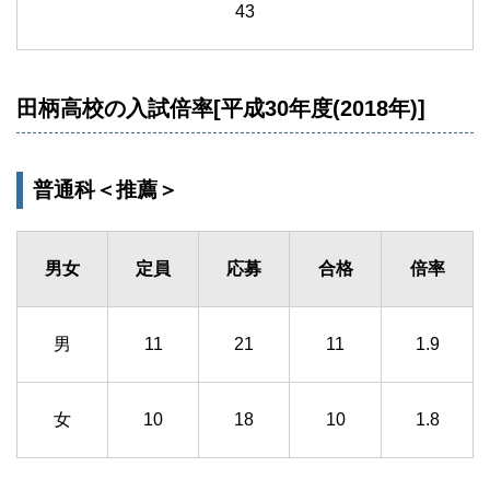
43
田柄高校の入試倍率[平成30年度(2018年)]
普通科＜推薦＞
男女
定員
応募
合格
倍率
男
11
21
11
1.9
女
10
18
10
1.8