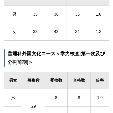
男
35
36
35
1.0
女
33
43
34
1.3
普通科外国文化コース＜学力検査[第一次及び
分割前期]＞
男女
募集数
受検数
合格数
倍率
男
8
8
1.0
29