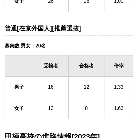
女子
26
26
1.00
普通[在京外国人][推薦選抜]
募集数 男女：20名
受検者
合格者
倍率
男子
16
12
1.33
女子
13
8
1.63
田柄高校の進路情報[2023年]