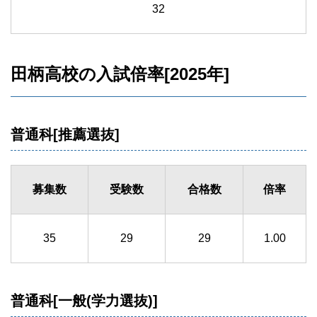
32
田柄高校の入試倍率[2025年]
普通科[推薦選抜]
募集数
受験数
合格数
倍率
35
29
29
1.00
普通科[一般(学力選抜)]