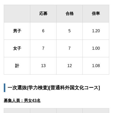
応募
合格
倍率
男子
6
5
1.20
女子
7
7
1.00
計
13
12
1.08
一次選抜(学力検査)[普通科外国文化コース]
募集人員：男女43名