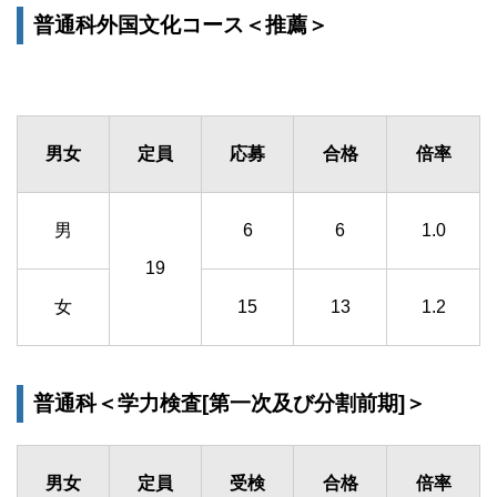
普通科外国文化コース＜推薦＞
男女
定員
応募
合格
倍率
男
6
6
1.0
19
女
15
13
1.2
普通科＜学力検査[第一次及び分割前期]＞
男女
定員
受検
合格
倍率