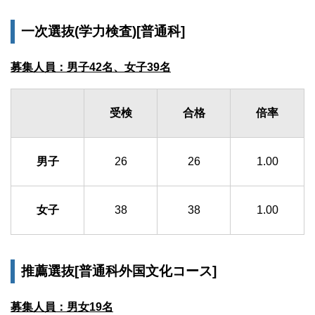
一次選抜(学力検査)[普通科]
募集人員：男子42名、女子39名
受検
合格
倍率
男子
26
26
1.00
女子
38
38
1.00
推薦選抜[普通科外国文化コース]
募集人員：男女19名