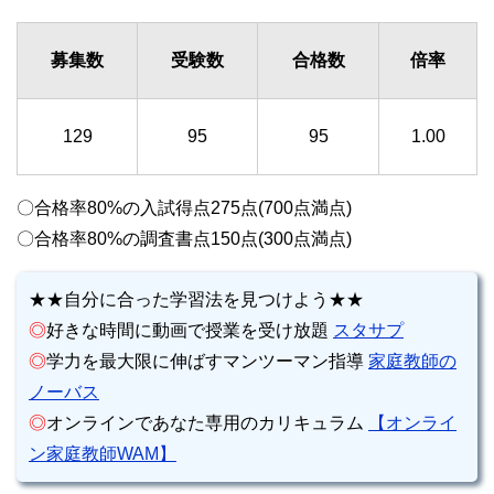
募集数
受験数
合格数
倍率
129
95
95
1.00
〇合格率80%の入試得点275点(700点満点)
〇合格率80%の調査書点150点(300点満点)
★★自分に合った学習法を見つけよう★★
◎
好きな時間に動画で授業を受け放題
スタサプ
◎
学力を最大限に伸ばすマンツーマン指導
家庭教師の
ノーバス
◎
オンラインであなた専用のカリキュラム
【オンライ
ン家庭教師WAM】