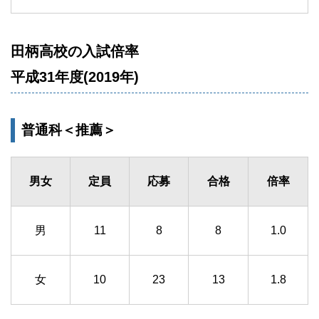
田柄高校の入試倍率
平成31年度(2019年)
普通科＜推薦＞
男女
定員
応募
合格
倍率
男
11
8
8
1.0
女
10
23
13
1.8