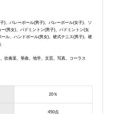
子)、バレーボール(男子)、バレーボール(女子)、ソ
カー(男女)、バドミントン(男子)、バドミントン(女
ール、ハンドボール(男女)、硬式テニス(男子)、硬
法
楽、吹奏楽、筝曲、地学、文芸、写真、コーラス
20％
450点