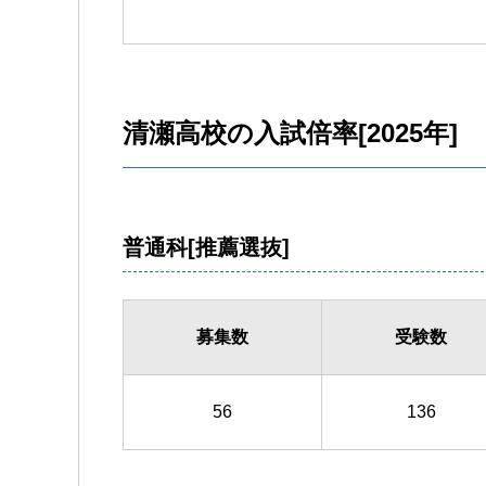
清瀬高校の入試倍率[2025年]
普通科[推薦選抜]
募集数
受験数
56
136