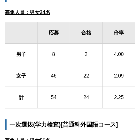
募集人員：男女24名
応募
合格
倍率
男子
8
2
4.00
女子
46
22
2.09
計
54
24
2.25
一次選抜(学力検査)[普通科外国語コース]