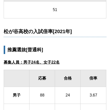
51
松が谷高校の入試倍率[2021年]
推薦選抜[普通科]
募集人員：男子24名、女子22名
応募
合格
倍率
男子
88
24
3.67