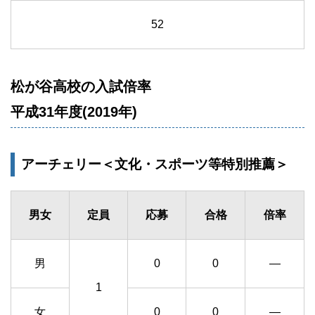
52
松が谷高校の入試倍率
平成31年度(2019年)
アーチェリー＜文化・スポーツ等特別推薦＞
男女
定員
応募
合格
倍率
男
0
0
―
1
女
0
0
―