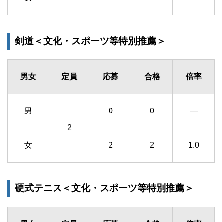
剣道＜文化・スポーツ等特別推薦＞
男女
定員
応募
合格
倍率
男
0
0
―
2
女
2
2
1.0
硬式テニス＜文化・スポーツ等特別推薦＞