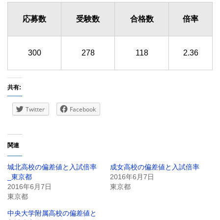
応募数
受験数
合格数
倍率
300
278
118
2.36
共有:
Twitter
Facebook
関連
城北高校の偏差値と入試倍率
成女高校の偏差値と入試倍率
_東京都
2016年6月7日
2016年6月7日
東京都
東京都
中央大学附属高校の偏差値と