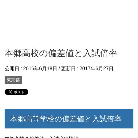
本郷高校の偏差値と入試倍率
公開日 :
2016年6月18日
/ 更新日 :
2017年6月27日
東京都
本郷高等学校の偏差値と入試倍率