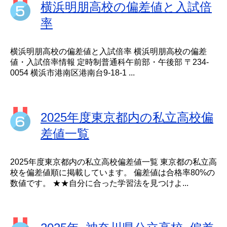
横浜明朋高校の偏差値と入試倍
率
横浜明朋高校の偏差値と入試倍率 横浜明朋高校の偏差
値・入試倍率情報 定時制普通科午前部・午後部 〒234-
0054 横浜市港南区港南台9-18-1 ...
2025年度東京都内の私立高校偏
差値一覧
2025年度東京都内の私立高校偏差値一覧 東京都の私立高
校を偏差値順に掲載しています。 偏差値は合格率80%の
数値です。 ★★自分に合った学習法を見つけよ...