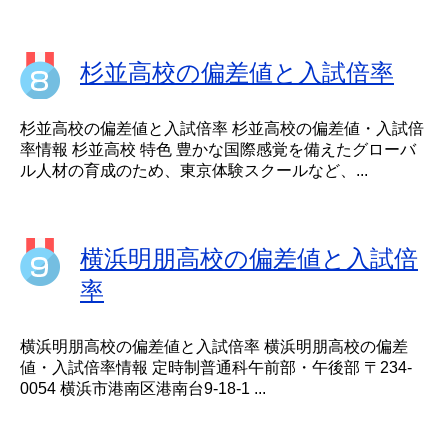
杉並高校の偏差値と入試倍率
杉並高校の偏差値と入試倍率 杉並高校の偏差値・入試倍
率情報 杉並高校 特色 豊かな国際感覚を備えたグローバ
ル人材の育成のため、東京体験スクールなど、...
横浜明朋高校の偏差値と入試倍
率
横浜明朋高校の偏差値と入試倍率 横浜明朋高校の偏差
値・入試倍率情報 定時制普通科午前部・午後部 〒234-
0054 横浜市港南区港南台9-18-1 ...