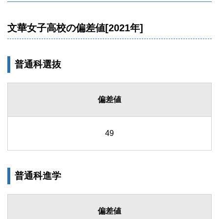
文華女子高校の偏差値[2021年]
普通科選抜
偏差値
49
普通科進学
偏差値