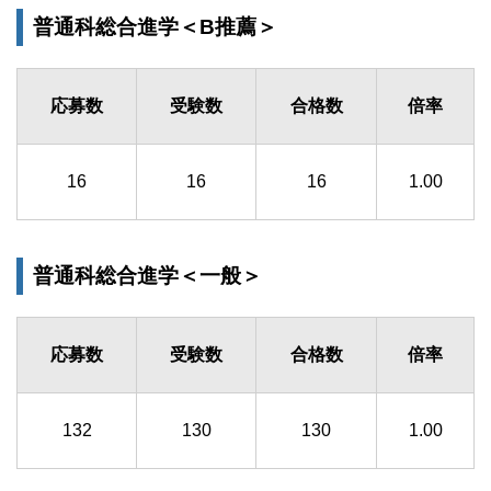
普通科総合進学＜B推薦＞
応募数
受験数
合格数
倍率
16
16
16
1.00
普通科総合進学＜一般＞
応募数
受験数
合格数
倍率
132
130
130
1.00