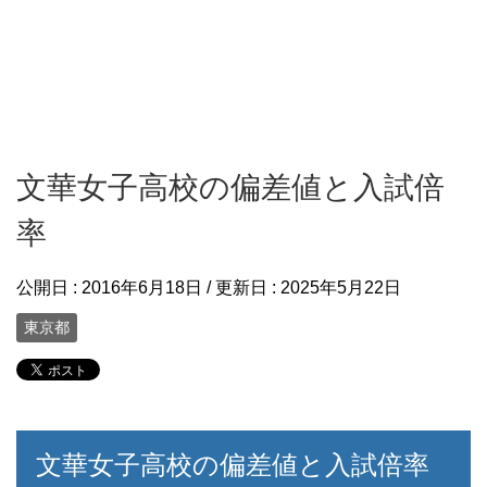
文華女子高校の偏差値と入試倍
率
公開日 :
2016年6月18日
/ 更新日 :
2025年5月22日
東京都
文華女子高校の偏差値と入試倍率