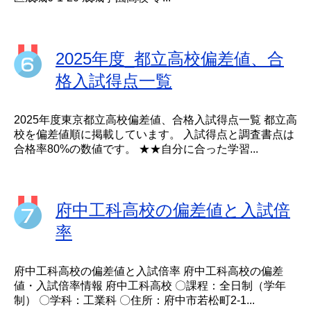
2025年度_都立高校偏差値、合
格入試得点一覧
2025年度東京都立高校偏差値、合格入試得点一覧 都立高
校を偏差値順に掲載しています。 入試得点と調査書点は
合格率80%の数値です。 ★★自分に合った学習...
府中工科高校の偏差値と入試倍
率
府中工科高校の偏差値と入試倍率 府中工科高校の偏差
値・入試倍率情報 府中工科高校 〇課程：全日制（学年
制） 〇学科：工業科 〇住所：府中市若松町2-1...