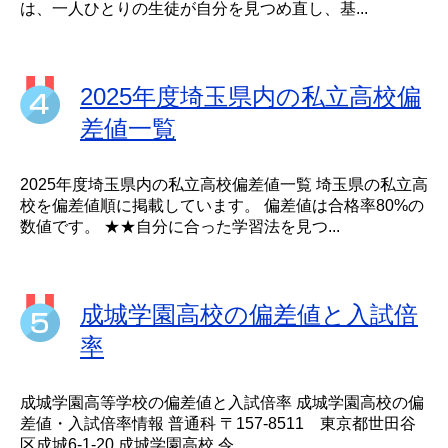
は、一人ひとりの生徒が自分を見つめ直し、基...
2025年度埼玉県内の私立高校偏
差値一覧
2025年度埼玉県内の私立高校偏差値一覧 埼玉県の私立高
校を偏差値順に掲載しています。 偏差値は合格率80%の
数値です。 ★★自分に合った学習法を見つ...
成城学園高校の偏差値と入試倍
率
成城学園高等学校の偏差値と入試倍率 成城学園高校の偏
差値・入試倍率情報 普通科 〒157-8511 東京都世田谷
区成城6-1-20 成城学園高校 令...