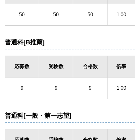
50
50
50
1.00
普通科[B推薦]
応募数
受験数
合格数
倍率
9
9
9
1.00
普通科[一般・第一志望]
応募数
受験数
合格数
倍率