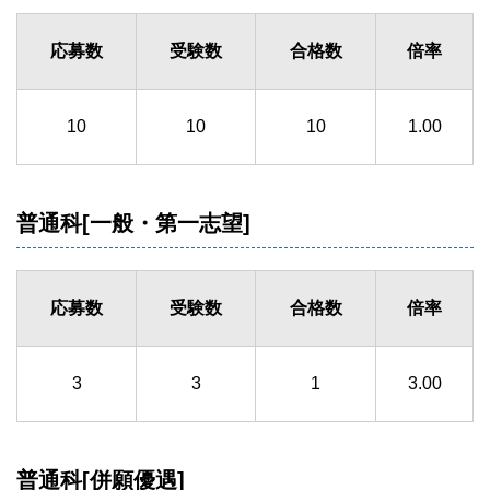
応募数
受験数
合格数
倍率
10
10
10
1.00
普通科[一般・第一志望]
応募数
受験数
合格数
倍率
3
3
1
3.00
普通科[併願優遇]