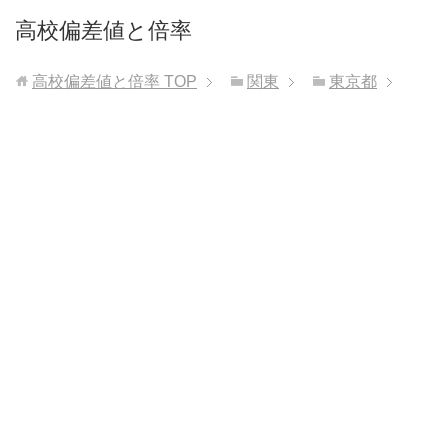
高校偏差値と倍率
高校偏差値と倍率
TOP
関東
東京都