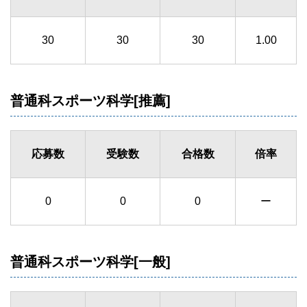
30
30
30
1.00
普通科スポーツ科学[推薦]
応募数
受験数
合格数
倍率
0
0
0
ー
普通科スポーツ科学[一般]