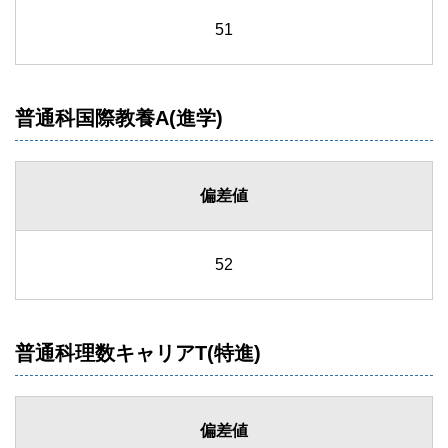
51
普通科国際教養A(進学)
偏差値
52
普通科理数キャリアT(特進)
偏差値