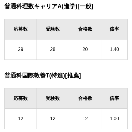
普通科理数キャリアA(進学)[一般]
応募数
受験数
合格数
倍率
29
28
20
1.40
普通科国際教養T(特進)[推薦]
応募数
受験数
合格数
倍率
12
12
12
1.00