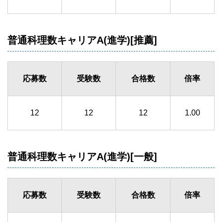
普通科理数キャリアA(進学)[推薦]
応募数
受験数
合格数
倍率
12
12
12
1.00
普通科理数キャリアA(進学)[一般]
応募数
受験数
合格数
倍率