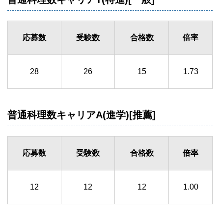
応募数
受験数
合格数
倍率
28
26
15
1.73
普通科理数キャリアA(進学)[推薦]
応募数
受験数
合格数
倍率
12
12
12
1.00