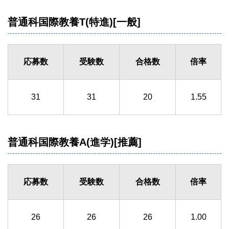
普通科国際教養T(特進)[一般]
応募数
受験数
合格数
倍率
31
31
20
1.55
普通科国際教養A(進学)[推薦]
応募数
受験数
合格数
倍率
26
26
26
1.00