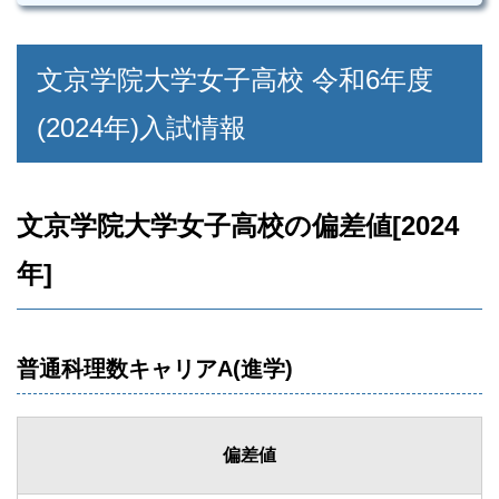
文京学院大学女子高校 令和6年度
(2024年)入試情報
文京学院大学女子高校の偏差値[2024
年]
普通科理数キャリアA(進学)
偏差値