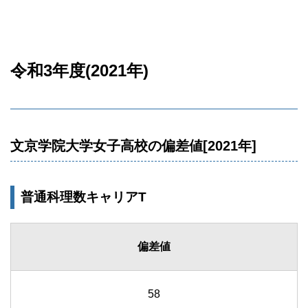
令和3年度(2021年)
文京学院大学女子高校の偏差値[2021年]
普通科理数キャリアT
偏差値
58