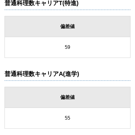
普通科理数キャリアT(特進)
偏差値
59
普通科理数キャリアA(進学)
偏差値
55