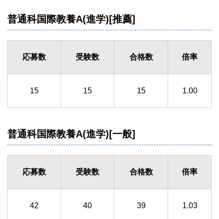
普通科国際教養A(進学)[推薦]
応募数
受験数
合格数
倍率
15
15
15
1.00
普通科国際教養A(進学)[一般]
応募数
受験数
合格数
倍率
42
40
39
1.03