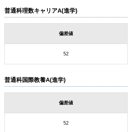
普通科理数キャリアA(進学)
偏差値
52
普通科国際教養A(進学)
偏差値
52