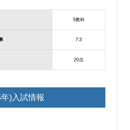
5教科
率
7:3
20点
5年)入試情報