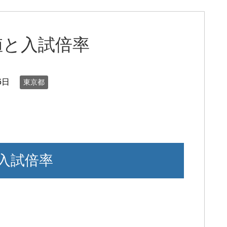
値と入試倍率
6日
東京都
入試倍率